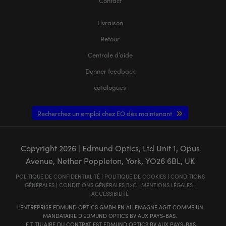
Contact
Livraison
Retour
Centrale d’aide
Donner feedback
catalogues
Recherchez un emploi chez EO dès maintenant
Copyright
2026
| Edmund Optics, Ltd Unit 1, Opus
Avenue, Nether Poppleton, York, YO26 6BL, UK
POLITIQUE DE CONFIDENTIALITÉ
|
POLITIQUE DE COOKIES
|
CONDITIONS
GÉNÈRALES
|
CONDITIONS GÉNÈRALES B2C
|
MENTIONS LÉGALES
|
ACCESSIBILITÉ
L'ENTREPRISE EDMUND OPTICS GMBH EN ALLEMAGNE AGIT COMME UN
MANDATAIRE D'EDMUND OPTICS BV AUX PAYS-BAS.
LE TITULAIRE DU CONTRAT EST EDMUND OPTICS BV AUX PAYS-BAS.