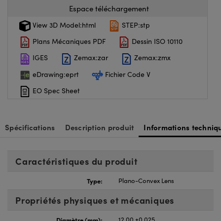
Espace téléchargement
View 3D Model:html
STEP:stp
Plans Mécaniques PDF
Dessin ISO 10110
IGES
Zemax:zar
Zemax:zmx
eDrawing:eprt
Fichier Code V
EO Spec Sheet
Spécifications
Description produit
Informations techniq
Caractéristiques du produit
Type:
Plano-Convex Lens
Propriétés physiques et mécaniques
Diamètre (mm):
12.00 ±0.025