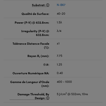
Substrat:
N-BK7
Qualité de Surface:
40-20
Power (P-V) @ 632.8nm:
1.5λ
Irregularity (P-V) @
λ/4
632.8nm:
Tolérance Distance Focale
±1
(%):
Rayon R
(mm):
7.75
1
f/#:
1.25
Ouverture Numérique NA:
0.40
Gamme de Longeur d'Onde
400 - 1000
(nm):
2
Damage Threshold, By
5 J/cm
@ 532nm, 10ns
Design: