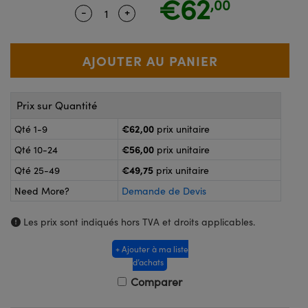
€62
,00
®
s Optiques Lightpath
-
+
Quantity Selector
Use the plus and minus buttons to ad
nalogiques
Rélai ou Coupleurs
on Labs™
reWire
s de Poche ou à Mesure Directe
'Imagerie
rs
Prix sur Quantité
roduits : Caméras
roduits : Microscopie
ics
€62,00
Qté 1-9
prix unitaire
€56,00
Qté 10-24
prix unitaire
€49,75
Qté 25-49
prix unitaire
n Gratings™
Need More?
Demande de Devis
ax
Les prix sont indiqués hors TVA et droits applicables.
s Optiques de SCHOTT
+ Ajouter à ma liste
d’achats
Comparer
Innovations