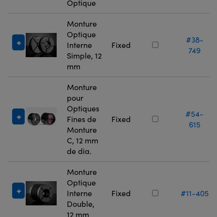
Optique
Monture
Optique
#38-
Interne
Fixed
749
Simple, 12
mm
Monture
pour
Optiques
#54-
Fines de
Fixed
615
Monture
C, 12 mm
de dia.
Monture
Optique
Interne
Fixed
#11-405
Double,
12 mm