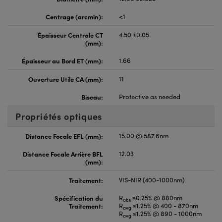
Centrage (arcmin):
<1
Épaisseur Centrale CT
4.50 ±0.05
(mm):
Épaisseur au Bord ET (mm):
1.66
Ouverture Utile CA (mm):
11
Biseau:
Protective as needed
Propriétés optiques
Distance Focale EFL (mm):
15.00 @ 587.6nm
Distance Focale Arrière BFL
12.03
(mm):
Traitement:
VIS-NIR (400-1000nm)
Spécification du
R
≤0.25% @ 880nm
abs
Traitement:
R
≤1.25% @ 400 - 870nm
avg
R
≤1.25% @ 890 - 1000nm
avg