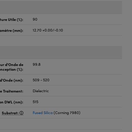
ure Utile (%):
90
amètre (mm):
12.70 +0.00/-0.10
eur d'Onde de
99.8
nception (%):
d'Onde (nm):
509 - 520
e Traitement:
Dielectric
on DWL (nm):
515
Substrat:
Fused Silica
(Corning 7980)