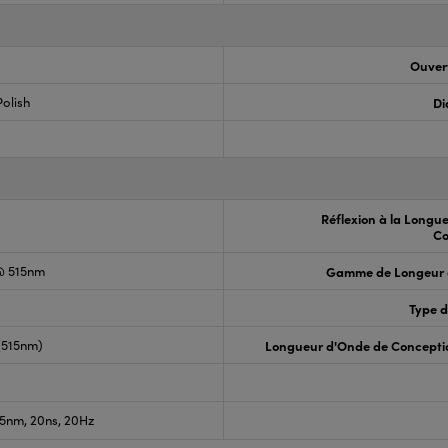
Ouvert
olish
Di
Réflexion à la Longu
Co
@ 515nm
Gamme de Longeur 
Type d
 (515nm)
Longueur d'Onde de Concepti
5nm, 20ns, 20Hz