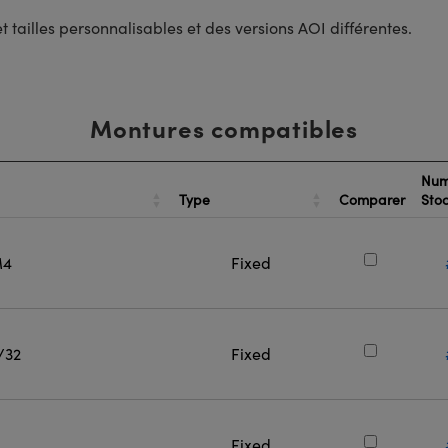
tailles personnalisables et des versions AOI différentes.
Montures compatibles
Num
Type
Comparer
Sto
M4
Fixed
/32
Fixed
Fixed