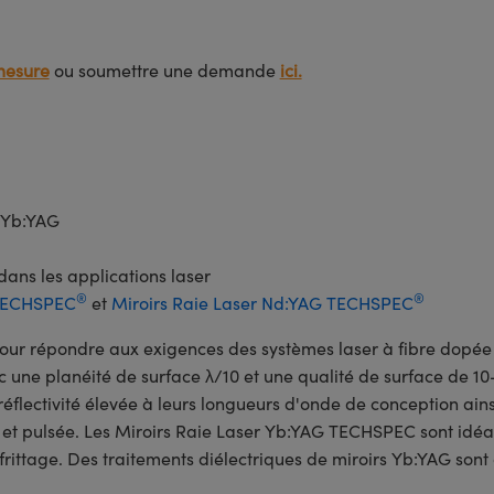
mesure
ou soumettre une demande
ici.
e Yb:YAG
dans les applications laser
®
®
 TECHSPEC
et
Miroirs Raie Laser Nd:YAG TECHSPEC
our répondre aux exigences des systèmes laser à fibre dopée à
c une planéité de surface λ/10 et une qualité de surface de 10-
réflectivité élevée à leurs longueurs d'onde de conception ai
 et pulsée. Les Miroirs Raie Laser Yb:YAG TECHSPEC sont idéa
 frittage. Des traitements diélectriques de miroirs Yb:YAG sont