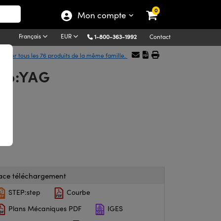
0
Mon compte
Français
EUR
1-800-363-1992
Contact
ficher tous les 76 produits de la même famille.
 Yb:YAG
ace téléchargement
STEP:step
Courbe
Plans Mécaniques PDF
IGES