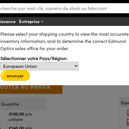
aissance
Entreprise
Af
Please select your shipping country to view the most accurate
es
Miroirs Plans
Miroirs Laser Plans
Miroirs Raie Laser Yb:YAG
inventory information, and to determine the correct Edmund
15 nm 0-45°, Miroir Raie Laser
Optics sales office for your order.
38-880
4 In Stock
Sélectionner votre Pays/Région:
€160
,00
+
 Selector
Use the plus and minus buttons to adjust the quantity.
envoyer
Esp
r Quantité
€160,00
prix
unitaire
€145,00
5
prix