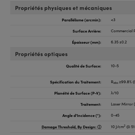
Propriétés physiques et mécaniques
Parallélisme (arcmin):
<3
Surface Arrière:
Commercial P
Épaisseur (mm):
6.35 ±0.2
Propriétés optiques
Qualité de Surface:
10-5
Spécification du Traitement:
R
≥99.8% 
abs
Planéité de Surface (P-V):
λ/10
Traitement:
Laser Mirror
Angle d'Incidence (°):
0-45
2
Damage Threshold, By Design:
10 J/cm
@ 51