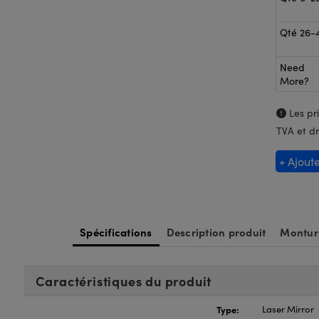
Qté 26-
Need
More?
Les pri
TVA et dr
+ Ajout
Spécifications
Description produit
Montur
Caractéristiques du produit
Type:
Laser Mirror