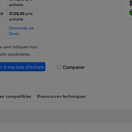
unitaire
€128,00
49
prix
unitaire
Demande de
Devis
x sont indiqués hors
oits applicables.
er à ma liste d’achats
Comparer
es compatibles
Ressources techniques