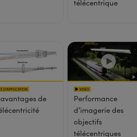
télécentrique
E D’APPLICATION
VIDÉO
 avantages de
Performance
élécentricité
d’imagerie des
objectifs
télécentriques