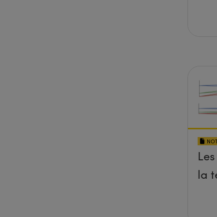
NOT
Les
la t