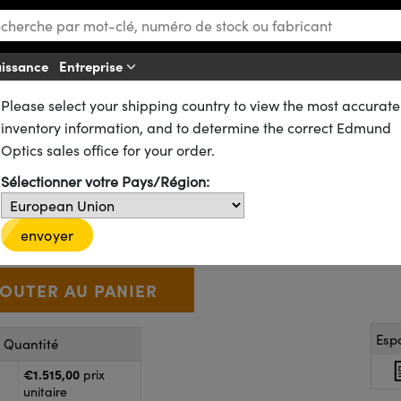
aissance
Entreprise
A
Please select your shipping country to view the most accurate
Objectifs Télécentriques Mitutoyo
inventory information, and to determine the correct Edmund
 Mitutoyo 10X
Optics sales office for your order.
Sélectionner votre Pays/Région:
56-987
2 In Stock
€1.515
,00
+
envoyer
 Selector
Use the plus and minus buttons to adjust the quantity.
Esp
r Quantité
€1.515,00
prix
unitaire