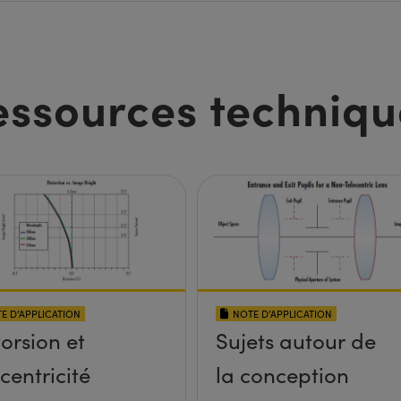
essources techniqu
E D’APPLICATION
NOTE D’APPLICATION
torsion et
Sujets autour de
écentricité
la conception