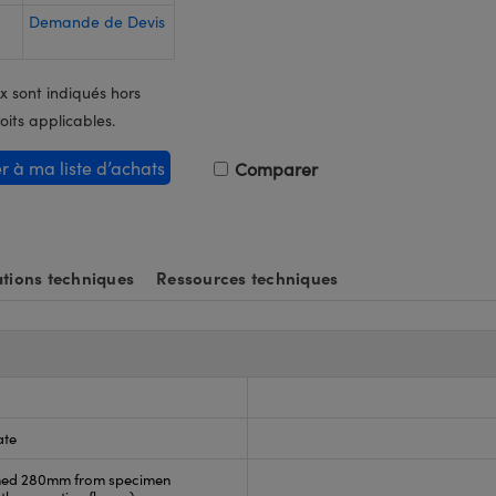
Demande de Devis
x sont indiqués hors
oits applicables.
er à ma liste d’achats
Comparer
tions techniques
Ressources techniques
ate
rmed 280mm from specimen