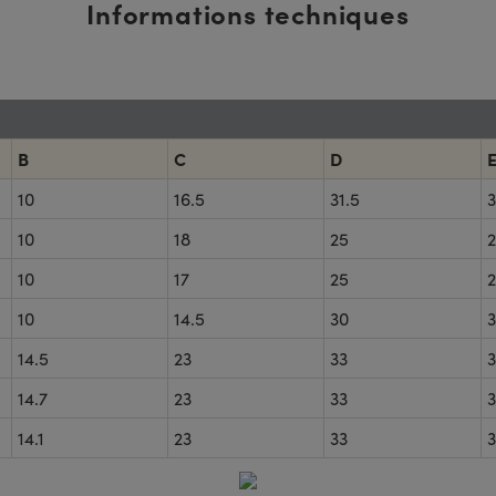
Informations techniques
B
C
D
10
16.5
31.5
3
10
18
25
10
17
25
10
14.5
30
14.5
23
33
14.7
23
33
14.1
23
33