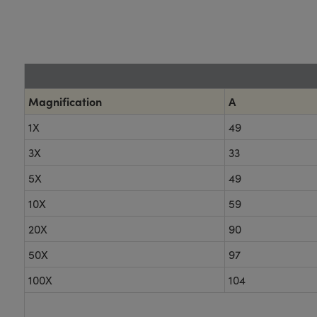
Magnification
A
1X
49
3X
33
5X
49
10X
59
20X
90
50X
97
100X
104