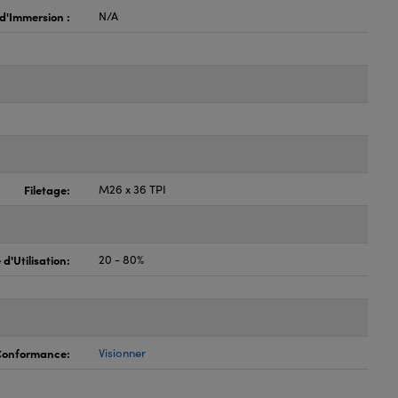
 d'Immersion :
N/A
Filetage:
M26 x 36 TPI
d'Utilisation:
20 - 80%
 Conformance:
Visionner