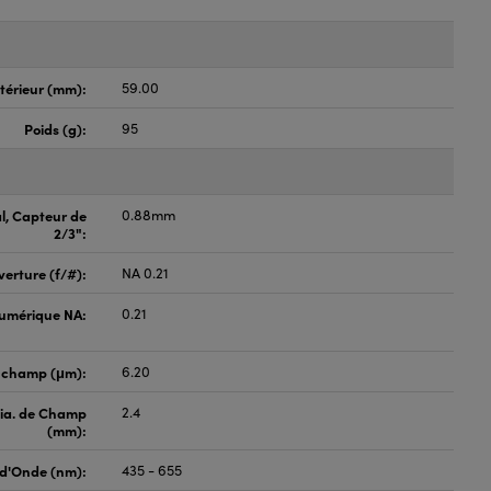
térieur (mm):
59.00
Poids (g):
95
l, Capteur de
0.88mm
2/3":
erture (f/#):
NA 0.21
umérique NA:
0.21
 champ (μm):
6.20
Dia. de Champ
2.4
(mm):
d'Onde (nm):
435 - 655