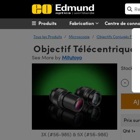
Produits
Fabrication
Centre de conn
Tous les Produits
Microscopie
Objectifs Conjugés Finis
Objectif Télécentrique
See More by
Mitutoyo
#
Stock
-
Quantity
Prix su
Qté 1+
3X (#56-985) & 5X (#56-986)