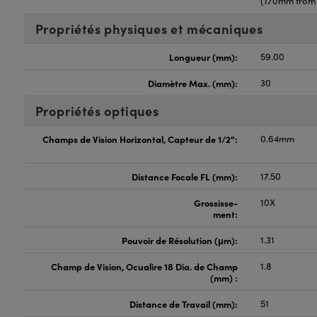
(170mm from 
Propriétés physiques et mécaniques
Longueur (mm):
59.00
Diamètre Max. (mm):
30
Propriétés optiques
Champs de Vision Horizontal, Capteur de 1/2":
0.64mm
Distance Focale FL (mm):
17.50
Grossisse-
10X
ment:
Pouvoir de Résolution (μm):
1.31
Champ de Vision, Ocualire 18 Dia. de Champ
1.8
(mm) :
Distance de Travail (mm):
51