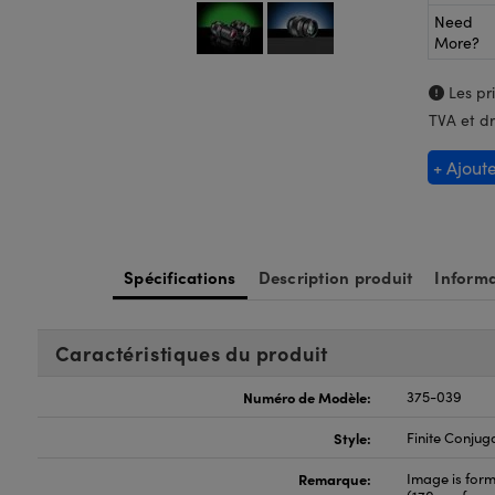
Need
More?
Les pri
TVA et dr
+ Ajout
Spécifications
Description produit
Informa
Caractéristiques du produit
Numéro de Modèle:
375-039
Style:
Finite Conjug
Remarque:
Image is fo