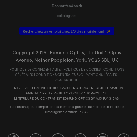
Donner feedback
catalogues
Recherchez un emploi chez EO dès maintenant
Copyright
2026
| Edmund Optics, Ltd Unit 1, Opus
Avenue, Nether Poppleton, York, YO26 6BL, UK
POLITIQUE DE CONFIDENTIALITÉ
|
POLITIQUE DE COOKIES
|
CONDITIONS
GÉNÈRALES
|
CONDITIONS GÉNÈRALES B2C
|
MENTIONS LÉGALES
|
ACCESSIBILITÉ
L'ENTREPRISE EDMUND OPTICS GMBH EN ALLEMAGNE AGIT COMME UN
MANDATAIRE D'EDMUND OPTICS BV AUX PAYS-BAS.
LE TITULAIRE DU CONTRAT EST EDMUND OPTICS BV AUX PAYS-BAS.
Ce contenu peut comporter des éléments générés ou modifiés à l'aide de
l'intelligence artificielle (IA).