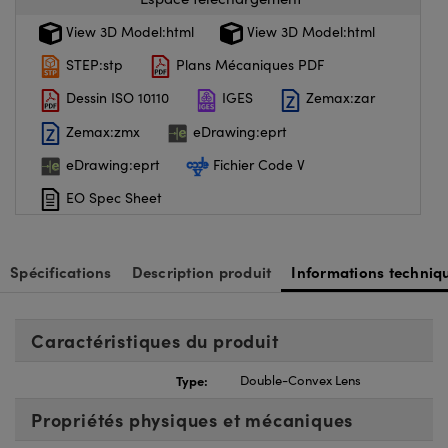
View 3D Model:html
View 3D Model:html
STEP:stp
Plans Mécaniques PDF
Dessin ISO 10110
IGES
Zemax:zar
Zemax:zmx
eDrawing:eprt
eDrawing:eprt
Fichier Code V
EO Spec Sheet
Spécifications
Description produit
Informations techniq
Caractéristiques du produit
Type:
Double-Convex Lens
Propriétés physiques et mécaniques