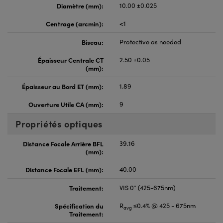
Diamètre (mm):
10.00 ±0.025
Centrage (arcmin):
<1
Biseau:
Protective as needed
Épaisseur Centrale CT
2.50 ±0.05
(mm):
Épaisseur au Bord ET (mm):
1.89
Ouverture Utile CA (mm):
9
Propriétés optiques
Distance Focale Arrière BFL
39.16
(mm):
Distance Focale EFL (mm):
40.00
Traitement:
VIS 0° (425-675nm)
Spécification du
R
≤0.4% @ 425 - 675nm
avg
Traitement: