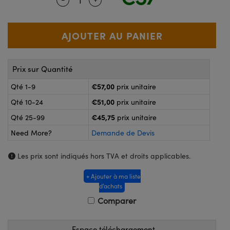
®
s Optiques Lightpath
nalogiques
Rélai ou Coupleurs
on Labs™
reWire
s de Poche ou à Mesure Directe
'Imagerie
Prix sur Quantité
rs
roduits : Caméras
€57,00
Qté 1-9
prix unitaire
roduits : Microscopie
ics
€51,00
Qté 10-24
prix unitaire
€45,75
Qté 25-99
prix unitaire
Need More?
Demande de Devis
n Gratings™
Les prix sont indiqués hors TVA et droits applicables.
ax
+ Ajouter à ma liste
s Optiques de SCHOTT
d’achats
Comparer
Espace téléchargement
Innovations