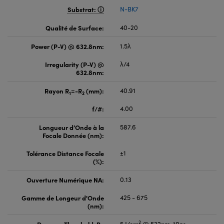
Substrat:
N-BK7
Qualité de Surface:
40-20
Power (P-V) @ 632.8nm:
1.5λ
Irregularity (P-V) @
λ/4
632.8nm:
Rayon R
=-R
(mm):
40.91
1
2
f/#:
4.00
Longueur d’Onde à la
587.6
Focale Donnée (nm):
Tolérance Distance Focale
±1
(%):
Ouverture Numérique NA:
0.13
Gamme de Longeur d'Onde
425 - 675
(nm):
2