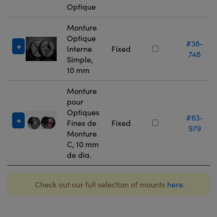
Optique
Monture
Optique
#38-
Interne
Fixed
748
Simple,
10 mm
Monture
pour
Optiques
#63-
Fines de
Fixed
979
Monture
C, 10 mm
de dia.
Check out our full selection of mounts
here
.