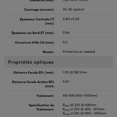
Centrage (arcmin):
30-45, typical
Épaisseur Centrale CT
0.80 ±0.05
(mm):
Épaisseur au Bord ET (mm):
0.64
Ouverture Utile CA (mm):
0.5
Biseau:
Protective as needed
Propriétés optiques
Distance Focale EFL (mm):
1.00 @ 587.6nm
Distance Focale Arrière BFL
0.57
(mm):
Traitement:
VIS-NIR (400-1000nm)
Spécification du
R
≤0.25% @ 880nm
abs
Traitement:
R
≤1.25% @ 400 - 870nm
avg
R
≤1.25% @ 890 - 1000nm
avg