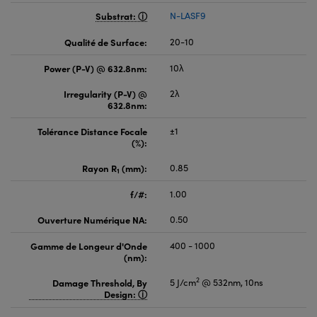
Substrat:
N-LASF9
Qualité de Surface:
20-10
Power (P-V) @ 632.8nm:
10λ
Irregularity (P-V) @
2λ
632.8nm:
Tolérance Distance Focale
±1
(%):
Rayon R
(mm):
0.85
1
f/#:
1.00
Ouverture Numérique NA:
0.50
Gamme de Longeur d'Onde
400 - 1000
(nm):
2
Damage Threshold, By
5 J/cm
@ 532nm, 10ns
Design: