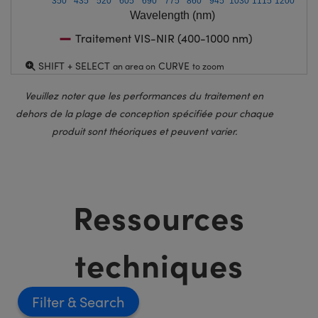
350
435
520
605
690
775
860
945
1030
1115
1200
Wavelength (nm)
Traitement VIS-NIR (400-1000 nm)
SHIFT + SELECT
CURVE
an area on
to zoom
Veuillez noter que les performances du traitement en
dehors de la plage de conception spécifiée pour chaque
produit sont théoriques et peuvent varier.
Ressources
techniques
Filter