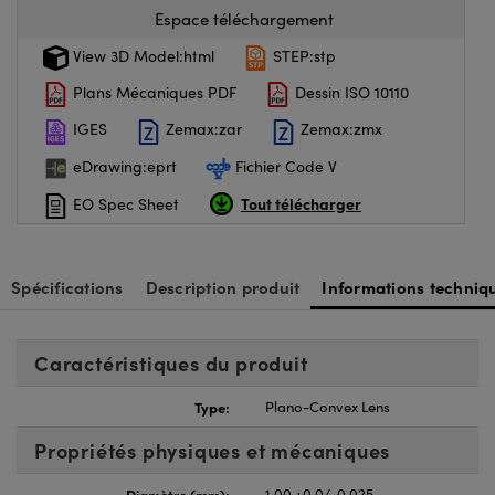
Espace téléchargement
View 3D Model:html
STEP:stp
Plans Mécaniques PDF
Dessin ISO 10110
IGES
Zemax:zar
Zemax:zmx
eDrawing:eprt
Fichier Code V
Tout télécharger
EO Spec Sheet
Spécifications
Description produit
Informations techniq
Caractéristiques du produit
Type:
Plano-Convex Lens
Propriétés physiques et mécaniques
Diamètre (mm):
1.00 +0.0/-0.025