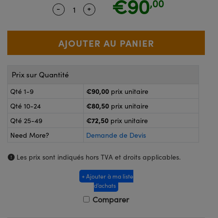
€90
,00
®
s Optiques Lightpath
-
+
Quantity Selector
Use the plus and minus buttons to adj
nalogiques
Rélai ou Coupleurs
on Labs™
reWire
s de Poche ou à Mesure Directe
'Imagerie
rs
Prix sur Quantité
roduits : Caméras
roduits : Microscopie
ics
€90,00
Qté 1-9
prix unitaire
€80,50
Qté 10-24
prix unitaire
€72,50
Qté 25-49
prix unitaire
n Gratings™
Need More?
Demande de Devis
ax
Les prix sont indiqués hors TVA et droits applicables.
s Optiques de SCHOTT
+ Ajouter à ma liste
d’achats
Comparer
Innovations