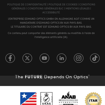
POLITIQUE DE CONFIDENTIALITÉ
|
POLITIQUE DE COOKIES
|
CONDITIONS
GÉNÈRALES
|
CONDITIONS GÉNÈRALES B2C
|
MENTIONS LÉGALES
|
ACCESSIBILITÉ
L'ENTREPRISE EDMUND OPTICS GMBH EN ALLEMAGNE AGIT COMME UN
MANDATAIRE D'EDMUND OPTICS BV AUX PAYS-BAS.
LE TITULAIRE DU CONTRAT EST EDMUND OPTICS BV AUX PAYS-BAS.
Ce contenu peut comporter des éléments générés ou modifiés à l'aide de
l'intelligence artificielle (IA).
FUTURE
The
Depends On Optics
®