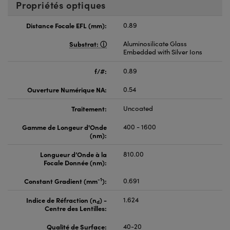
Propriétés optiques
Distance Focale EFL (mm):
0.89
Substrat:
Aluminosilicate Glass
Embedded with Silver Ions
f/#:
0.89
Ouverture Numérique NA:
0.54
Traitement:
Uncoated
Gamme de Longeur d'Onde
400 - 1600
(nm):
Longueur d’Onde à la
810.00
Focale Donnée (nm):
-1
Constant Gradient (mm
):
0.691
Indice de Réfraction (n
) -
1.624
d
Centre des Lentilles:
Qualité de Surface:
40-20