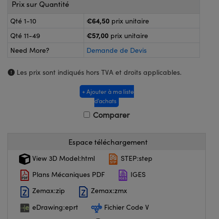
®
s Optiques Lightpath
Prix sur Quantité
nalogiques
€64,50
Qté 1-10
prix unitaire
Rélai ou Coupleurs
on Labs™
€57,00
Qté 11-49
prix unitaire
ireWire
s de Poche ou à Mesure Directe
Need More?
Demande de Devis
'Imagerie
rs
Les prix sont indiqués hors TVA et droits applicables.
roduits : Caméras
roduits : Microscopie
ics
+ Ajouter à ma liste
d’achats
Comparer
n Gratings™
Espace téléchargement
ax
View 3D Model:html
STEP:step
Plans Mécaniques PDF
IGES
s Optiques de SCHOTT
Zemax:zip
Zemax:zmx
eDrawing:eprt
Fichier Code V
Innovations