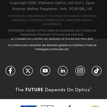
Copyright
2026
| Edmund Optics, Ltd Unit 1, Opus
Avenue, Nether Poppleton, York, YO26 6BL, UK
POLITIQUE DE CONFIDENTIALITÉ
|
POLITIQUE DE COOKIES
|
CONDITIONS
GÉNÈRALES
|
CONDITIONS GÉNÈRALES B2C
|
MENTIONS LÉGALES
|
ACCESSIBILITÉ
L'ENTREPRISE EDMUND OPTICS GMBH EN ALLEMAGNE AGIT COMME UN
MANDATAIRE D'EDMUND OPTICS BV AUX PAYS-BAS.
LE TITULAIRE DU CONTRAT EST EDMUND OPTICS BV AUX PAYS-BAS.
Ce contenu peut comporter des éléments générés ou modifiés à l'aide de
l'intelligence artificielle (IA).
FUTURE
The
Depends On Optics
®