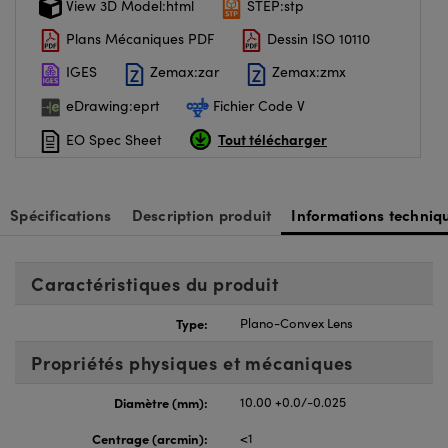
View 3D Model:html
STEP:stp
Plans Mécaniques PDF
Dessin ISO 10110
IGES
Zemax:zar
Zemax:zmx
eDrawing:eprt
Fichier Code V
Tout télécharger
EO Spec Sheet
Spécifications
Description produit
Informations techniq
Caractéristiques du produit
Type:
Plano-Convex Lens
Propriétés physiques et mécaniques
Diamètre (mm):
10.00 +0.0/-0.025
Centrage (arcmin):
<1