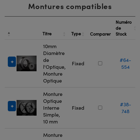
Montures compatibles
Numéro
de
Titre
Type
Comparer
Stock
10mm
Diamètre
de
#64-
Fixed
l'Optique,
554
Monture
Optique
Monture
Optique
#38-
Interne
Fixed
748
Simple,
10 mm
Monture