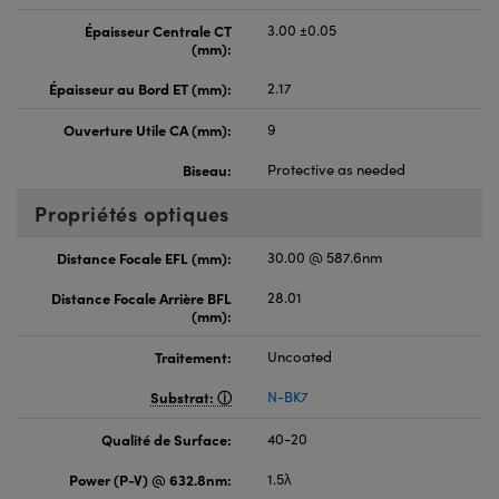
Épaisseur Centrale CT
3.00 ±0.05
(mm):
Épaisseur au Bord ET (mm):
2.17
Ouverture Utile CA (mm):
9
Biseau:
Protective as needed
Propriétés optiques
Distance Focale EFL (mm):
30.00 @ 587.6nm
Distance Focale Arrière BFL
28.01
(mm):
Traitement:
Uncoated
Substrat:
N-BK7
Qualité de Surface:
40-20
Power (P-V) @ 632.8nm:
1.5λ