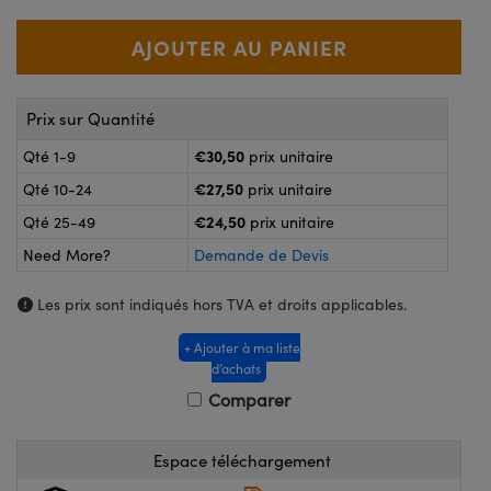
®
s Optiques Lightpath
nalogiques
Rélai ou Coupleurs
on Labs™
ireWire
s de Poche ou à Mesure Directe
Prix sur Quantité
'Imagerie
rs
€30,50
Qté 1-9
prix unitaire
roduits : Caméras
€27,50
Qté 10-24
prix unitaire
roduits : Microscopie
ics
€24,50
Qté 25-49
prix unitaire
Need More?
Demande de Devis
n Gratings™
Les prix sont indiqués hors TVA et droits applicables.
ax
+ Ajouter à ma liste
d’achats
s Optiques de SCHOTT
Comparer
Espace téléchargement
Innovations