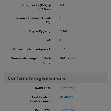
Irregularity (P-V) @
λ/4
632.8nm:
Tolérance Distance Focale
±1
(%):
Rayon R
(mm):
15.50
1
f/#:
3
Ouverture Numérique NA:
0.17
Gamme de Longeur d'Onde
350 - 2200
(nm):
Conformité réglementaire
RoHS 2015:
Conforme
Certificate of
Visionner
Conformance:
Reach 250:
Conforme