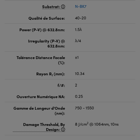
Substrat:
N-BK7
Qualité de Surface:
40-20
Power (P-V) @ 632.8nm:
1.5λ
Irregularity (P-V) @
λ/4
632.8nm:
Tolérance Distance Focale
±1
(%):
Rayon R
(mm):
10.34
1
f/#:
2
Ouverture Numérique NA:
0.25
Gamme de Longeur d'Onde
750 - 1550
(nm):
2
Damage Threshold, By
8 J/cm
@ 1064nm, 10ns
Design: