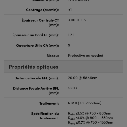
Centrage (arcmin):
<1
Épaisseur Centrale CT
3.00 ±0.05
(mm):
Épaisseur au Bord ET (mm):
1.71
Ouverture Utile CA (mm):
9
Biseau:
Protective as needed
Propriétés optiques
Distance Focale EFL (mm):
20.00 @ 587.6nm
Distance Focale Arrière BFL
18.03
(mm):
Traitement:
NIR II (750-1550nm)
Spécification du
R
≤1.5% @ 750 - 800nm
abs
Traitement:
R
≤1.0% @ 800 - 1550nm
abs
R
≤0.7% @ 750 - 1550nm
avg