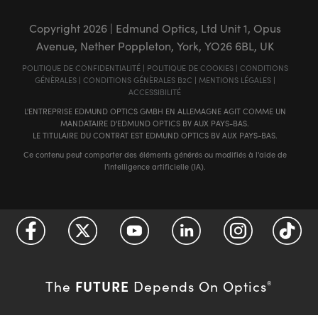
Copyright
2026
| Edmund Optics, Ltd Unit 1, Opus
Avenue, Nether Poppleton, York, YO26 6BL, UK
POLITIQUE DE CONFIDENTIALITÉ
|
POLITIQUE DE COOKIES
|
CONDITIONS
GÉNÈRALES
|
CONDITIONS GÉNÈRALES B2C
|
MENTIONS LÉGALES
|
ACCESSIBILITÉ
L'ENTREPRISE EDMUND OPTICS GMBH EN ALLEMAGNE AGIT COMME UN
MANDATAIRE D'EDMUND OPTICS BV AUX PAYS-BAS.
LE TITULAIRE DU CONTRAT EST EDMUND OPTICS BV AUX PAYS-BAS.
Ce contenu peut comporter des éléments générés ou modifiés à l'aide de
l'intelligence artificielle (IA).
FUTURE
The
Depends On Optics
®