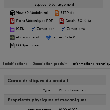
Espace téléchargement
View 3D Model:html
STEP:stp
Plans Mécaniques PDF
Dessin ISO 10110
IGES
Zemax:zar
Zemax:zmx
eDrawing:eprt
Fichier Code V
EO Spec Sheet
Spécifications
Description produit
Informations techniq
Caractéristiques du produit
Type:
Plano-Convex Lens
Propriétés physiques et mécaniques
Diamètre (mm):
10.00 ±0.025