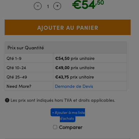
€54
,50
®
s Optiques Lightpath
-
+
Quantity Selector
Use the plus and minus buttons to ad
nalogiques
Rélai ou Coupleurs
on Labs™
reWire
s de Poche ou à Mesure Directe
'Imagerie
rs
Prix sur Quantité
roduits : Caméras
roduits : Microscopie
ics
€54,50
Qté 1-9
prix unitaire
€49,00
Qté 10-24
prix unitaire
€43,75
Qté 25-49
prix unitaire
n Gratings™
Need More?
Demande de Devis
ax
Les prix sont indiqués hors TVA et droits applicables.
s Optiques de SCHOTT
+ Ajouter à ma liste
d’achats
Comparer
Innovations