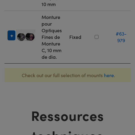
10 mm
Monture
pour
Optiques
#63-
Fines de
Fixed
979
Monture
C, 10 mm
de dia.
Check out our full selection of mounts
here
.
Ressources