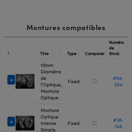
Montures compatibles
Numéro
de
Titre
Type
Comparer
Stock
10mm
Diamètre
de
#64-
Fixed
l'Optique,
554
Monture
Optique
Monture
Optique
#38-
Interne
Fixed
748
Simple,