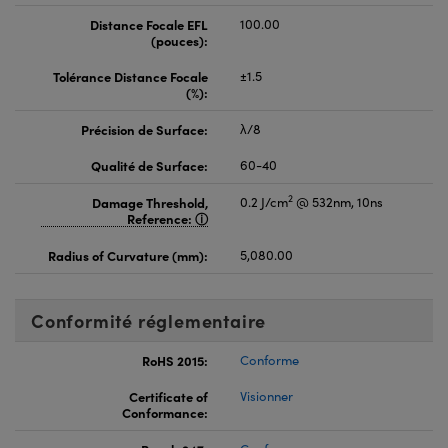
Distance Focale EFL
100.00
(pouces):
Tolérance Distance Focale
±1.5
(%):
Précision de Surface:
λ/8
Qualité de Surface:
60-40
2
Damage Threshold,
0.2 J/cm
@ 532nm, 10ns
Reference:
Radius of Curvature (mm):
5,080.00
Conformité réglementaire
RoHS 2015:
Conforme
Certificate of
Visionner
Conformance: