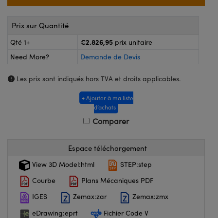
®
s Optiques Lightpath
nalogiques
Rélai ou Coupleurs
on Labs™
Prix sur Quantité
reWire
€2.826,95
Qté 1+
prix unitaire
s de Poche ou à Mesure Directe
Need More?
Demande de Devis
'Imagerie
rs
Les prix sont indiqués hors TVA et droits applicables.
roduits : Caméras
roduits : Microscopie
ics
+ Ajouter à ma liste
d’achats
Comparer
n Gratings™
Espace téléchargement
ax
View 3D Model:html
STEP:step
s Optiques de SCHOTT
Courbe
Plans Mécaniques PDF
IGES
Zemax:zar
Zemax:zmx
eDrawing:eprt
Fichier Code V
Innovations