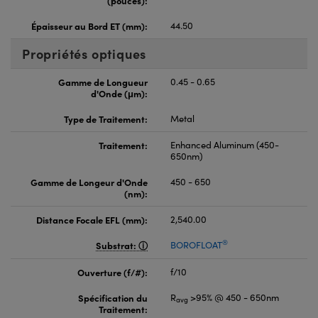
Épaisseur au Bord ET (mm):
44.50
Propriétés optiques
Gamme de Longueur
0.45 - 0.65
d'Onde (μm):
Type de Traitement:
Metal
Traitement:
Enhanced Aluminum (450-
650nm)
Gamme de Longeur d'Onde
450 - 650
(nm):
Distance Focale EFL (mm):
2,540.00
®
Substrat:
BOROFLOAT
Ouverture (f/#):
f/10
Spécification du
R
>95% @ 450 - 650nm
avg
Traitement: