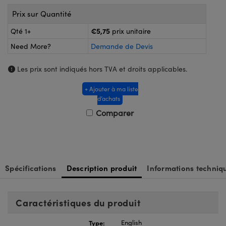
®
s Optiques Lightpath
iques pour Caméras
Prix sur Quantité
Rélai ou Coupleurs
ion Labs™
nalogiques
€5,75
Qté 1+
prix unitaire
Need More?
Demande de Devis
es de Poche ou à Mesure Directe
ireWire
Les prix sont indiqués hors TVA et droits applicables.
rs
d'Imagerie
+ Ajouter à ma liste
roduits : Microscopie
ics
produits : Caméras
d’achats
Comparer
n Gratings™
ax
Spécifications
Description produit
Informations techniq
s Optiques de SCHOTT
Caractéristiques du produit
Type:
English
Innovations