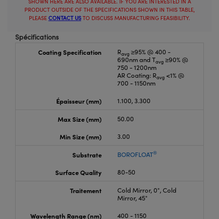
SHOWN HERE ARE ALSO AVAILABLE. IF YOU ARE INTERESTED IN A
PRODUCT OUTSIDE OF THE SPECIFICATIONS SHOWN IN THIS TABLE,
PLEASE
CONTACT US
TO DISCUSS MANUFACTURING FEASIBILITY.
Spécifications
Coating Specification
R
≥95% @ 400 -
avg
690nm and T
≥90% @
avg
750 - 1200nm
AR Coating: R
<1% @
avg
700 - 1150nm
Épaisseur (mm)
1.100, 3.300
Max Size (mm)
50.00
Min Size (mm)
3.00
®
Substrate
BOROFLOAT
Surface Quality
80-50
Traitement
Cold Mirror, 0°, Cold
Mirror, 45°
Wavelength Range (nm)
400 - 1150