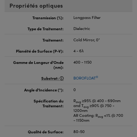
Propriétés optiques
Transmission (%):
Longpass Filter
Type de Traitement:
Dielectric
Traitement:
Cold Mirror, 0°
Planéité de Surface (P-V):
4 - 6λ
Gamme de Longeur d'Onde
400 - 1150
(nm):
®
Substrat:
BOROFLOAT
Angle d'Incidence (°):
0
Spécification du
R
≥95% @ 400 - 690nm
avg
Traitement:
and T
≥90% @ 750 -
avg
1200nm
AR Coating: R
<1% @ 700
avg
- 1150nm
Qualité de Surface:
80-50