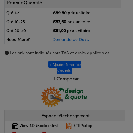
®
s Optiques Lightpath
Prix sur Quantité
nalogiques
€59,50
Qté 1-9
prix unitaire
Rélai ou Coupleurs
on Labs™
€53,50
Qté 10-25
prix unitaire
ireWire
s de Poche ou à Mesure Directe
€51,00
Qté 26-49
prix unitaire
'Imagerie
Need More?
Demande de Devis
rs
roduits : Caméras
Les prix sont indiqués hors TVA et droits applicables.
roduits : Microscopie
ics
+ Ajouter à ma liste
d’achats
Comparer
n Gratings™
ax
s Optiques de SCHOTT
Espace téléchargement
View 3D Model:html
STEP:step
Innovations