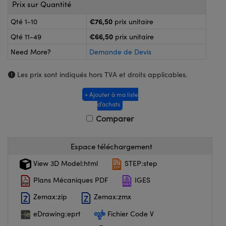
®
s Optiques Lightpath
Prix sur Quantité
nalogiques
€76,50
Qté 1-10
prix unitaire
Rélai ou Coupleurs
on Labs™
€66,50
Qté 11-49
prix unitaire
ireWire
s de Poche ou à Mesure Directe
Need More?
Demande de Devis
'Imagerie
rs
Les prix sont indiqués hors TVA et droits applicables.
roduits : Caméras
roduits : Microscopie
ics
+ Ajouter à ma liste
d’achats
Comparer
n Gratings™
Espace téléchargement
ax
View 3D Model:html
STEP:step
Plans Mécaniques PDF
IGES
s Optiques de SCHOTT
Zemax:zip
Zemax:zmx
eDrawing:eprt
Fichier Code V
Innovations