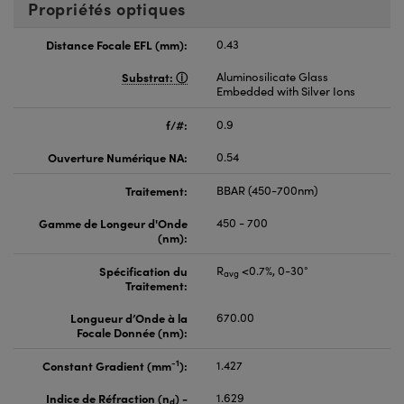
Propriétés optiques
Distance Focale EFL (mm):
0.43
Substrat:
Aluminosilicate Glass
Embedded with Silver Ions
f/#:
0.9
Ouverture Numérique NA:
0.54
Traitement:
BBAR (450-700nm)
Gamme de Longeur d'Onde
450 - 700
(nm):
Spécification du
R
<0.7%, 0-30°
avg
Traitement:
Longueur d’Onde à la
670.00
Focale Donnée (nm):
-1
Constant Gradient (mm
):
1.427
Indice de Réfraction (n
) -
1.629
d