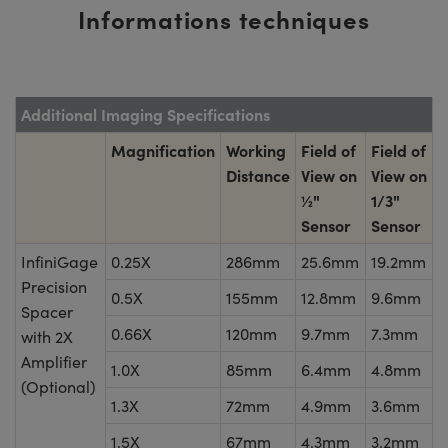
Informations techniques
Additional Imaging Specifications
Magnification
Working
Field of
Field of
Distance
View on
View on
½"
1/3"
Sensor
Sensor
InfiniGage
0.25X
286mm
25.6mm
19.2mm
Precision
0.5X
155mm
12.8mm
9.6mm
Spacer
0.66X
120mm
9.7mm
7.3mm
with 2X
Amplifier
1.0X
85mm
6.4mm
4.8mm
(Optional)
1.3X
72mm
4.9mm
3.6mm
1.5X
67mm
4.3mm
3.2mm