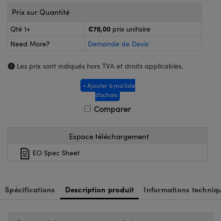
®
s Optiques Lightpath
iques pour Caméras
Prix sur Quantité
Rélai ou Coupleurs
ion Labs™
nalogiques
€78,00
Qté 1+
prix unitaire
Need More?
Demande de Devis
es de Poche ou à Mesure Directe
ireWire
Les prix sont indiqués hors TVA et droits applicables.
rs
d'Imagerie
+ Ajouter à ma liste
roduits : Microscopie
ics
produits : Caméras
d’achats
Comparer
n Gratings™
Espace téléchargement
EO Spec Sheet
ax
s Optiques de SCHOTT
Spécifications
Description produit
Informations techniq
Innovations