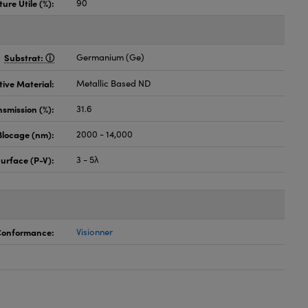
ure Utile (%):
90
Substrat:
Germanium (Ge)
tive Material:
Metallic Based ND
nsmission (%):
31.6
locage (nm):
2000 - 14,000
Surface (P-V):
3 - 5λ
 Conformance:
Visionner