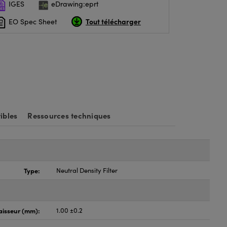
IGES
eDrawing:eprt
Tout télécharger
EO Spec Sheet
ibles
Ressources techniques
Type:
Neutral Density Filter
aisseur (mm):
1.00 ±0.2