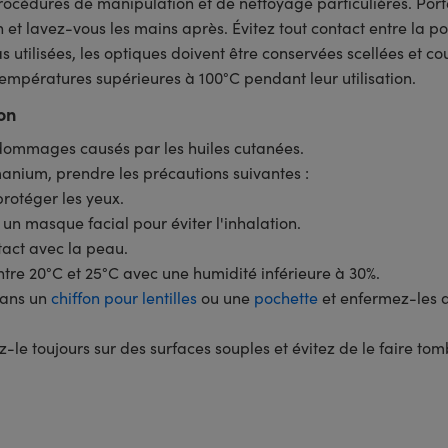
cédures de manipulation et de nettoyage particulières. Porte
 et lavez-vous les mains après. Évitez tout contact entre la p
s utilisées, les optiques doivent être conservées scellées et 
températures supérieures à 100°C pendant leur utilisation.
on
 dommages causés par les huiles cutanées.
nium, prendre les précautions suivantes :
protéger les yeux.
un masque facial pour éviter l'inhalation.
tact avec la peau.
re 20°C et 25°C avec une humidité inférieure à 30%.
dans un
chiffon pour lentilles
ou une
pochette
et enfermez-les 
-le toujours sur des surfaces souples et évitez de le faire tom