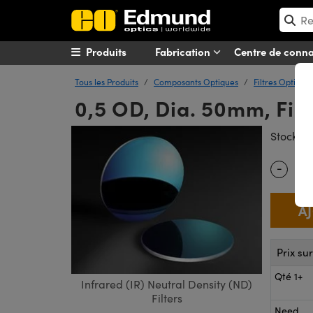
Produits
Fabrication
Centre de conn
Tous les Produits
Composants Optiques
Filtres Optique
0,5 OD, Dia. 50mm, Filt
#
Stock
-
Quantity
Prix su
Qté 1+
Infrared (IR) Neutral Density (ND)
Filters
Need