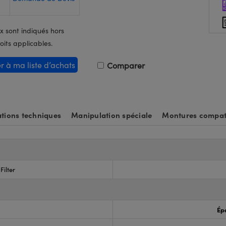
x sont indiqués hors
oits applicables.
er à ma liste d’achats
Comparer
tions techniques
Manipulation spéciale
Montures compat
Filter
Ép