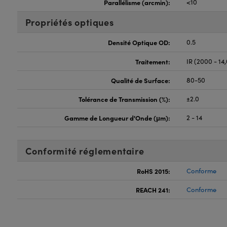
Parallélisme (arcmin):
<10
Propriétés optiques
Densité Optique OD:
0.5
Traitement:
IR (2000 - 14
Qualité de Surface:
80-50
Tolérance de Transmission (%):
±2.0
Gamme de Longueur d'Onde (μm):
2 - 14
Conformité réglementaire
RoHS 2015:
Conforme
REACH 241:
Conforme