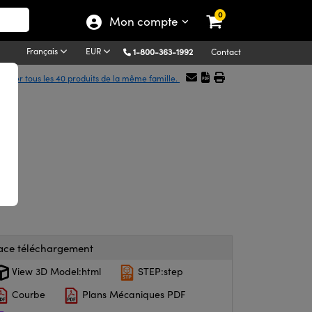
0
Mon compte
Français
EUR
1-800-363-1992
Contact
ficher tous les 40 produits de la même famille.
ace téléchargement
View 3D Model:html
STEP:step
Courbe
Plans Mécaniques PDF