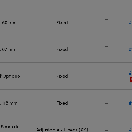
l, 60 mm
Fixed
#
l, 67 mm
Fixed
#
#
d’Optique
Fixed
l, 118 mm
Fixed
#
0,8 mm de
Adjustable - Linear (XY)
#