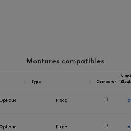
Montures compatibles
Numé
Type
Comparer
Stoc
 Optique
Fixed
#
 Optique
Fixed
#