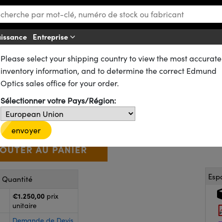
aissance
Entreprise
Af
Please select your shipping country to view the most accurate
s
Filtres à Densité Neutre (ND)
Filtres IR à Densité Neutre (ND)
inventory information, and to determine the correct Edmund
re à Densité Neutre IR
Optics sales office for your order.
64-359
2 In Stock
Sélectionner votre Pays/Région:
€1.250
,00
+
 Selector
Use the plus and minus buttons to adjust the quantity.
envoyer
Esp
r Quantité
€1.250,00
prix
unitaire
Demande de Devis