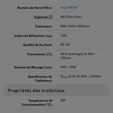
Numéro de Verre/Filtre:
Hoya ND40
Substrat:
ND Filter Glass
Traitement:
NIR I (600-1050nm)
Indice de Réfraction (n
):
1.50
d
Qualité de Surface:
80-50
Transmission (%):
40.0 (average) @ 400 -
700nm
Gamme de Blocage (nm):
400 - 1050
Spécification du
R
≤0.5% @ 600 - 1050nm
avg
Traitement:
Propriétés des matériaux
Température de
525
Transformation (°C):