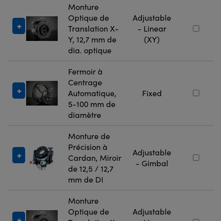
Monture
Optique de
Adjustable
Translation X-
- Linear
Y, 12,7 mm de
(XY)
dia. optique
Fermoir à
Centrage
Automatique,
Fixed
5-100 mm de
diamètre
Monture de
Précision à
Adjustable
Cardan, Miroir
- Gimbal
de 12,5 / 12,7
mm de DI
Monture
Optique de
Adjustable