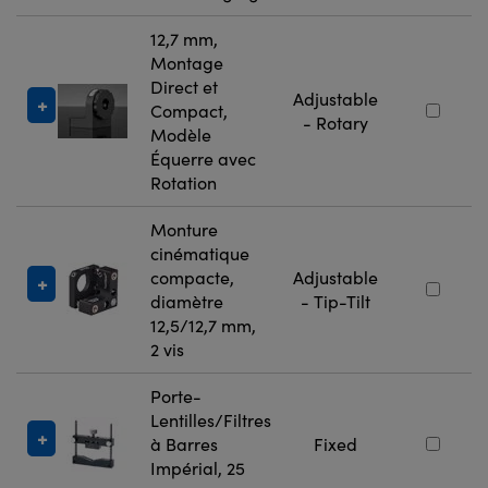
12,7 mm,
Montage
Direct et
Adjustable
Compact,
- Rotary
Modèle
Équerre avec
Rotation
Monture
cinématique
compacte,
Adjustable
diamètre
- Tip-Tilt
12,5/12,7 mm,
2 vis
Porte-
Lentilles/Filtres
à Barres
Fixed
Impérial, 25