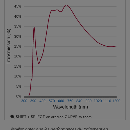
45%
40%
35%
Transmission (%)
30%
25%
20%
15%
10%
5%
0%
300
390
480
570
660
750
840
930
1020
1110
1200
Wavelength (nm)
SHIFT + SELECT
CURVE
an area on
to zoom
Veuillez noter que les performances du traitement en