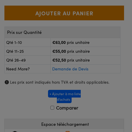
®
s Optiques Lightpath
nalogiques
Rélai ou Coupleurs
on Labs™
ireWire
s de Poche ou à Mesure Directe
Prix sur Quantité
'Imagerie
rs
€63,00
Qté 1-10
prix unitaire
roduits : Caméras
€55,00
Qté 11-25
prix unitaire
roduits : Microscopie
ics
€52,50
Qté 26-49
prix unitaire
Need More?
Demande de Devis
n Gratings™
Les prix sont indiqués hors TVA et droits applicables.
ax
+ Ajouter à ma liste
d’achats
s Optiques de SCHOTT
Comparer
Espace téléchargement
Innovations