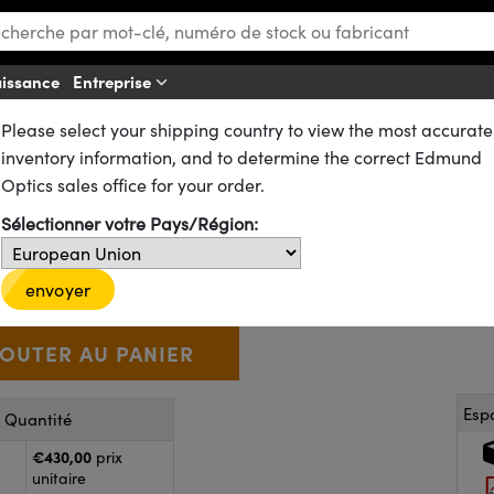
aissance
Entreprise
A
Please select your shipping country to view the most accurate
s
Filtres à Densité Neutre (ND)
inventory information, and to determine the correct Edmund
ltre Apodisant Inverse Bull's E
Optics sales office for your order.
Sélectionner votre Pays/Région:
64-391
1 In Stock
€430
,00
+
 Selector
Use the plus and minus buttons to adjust the quantity.
envoyer
Esp
r Quantité
€430,00
prix
unitaire