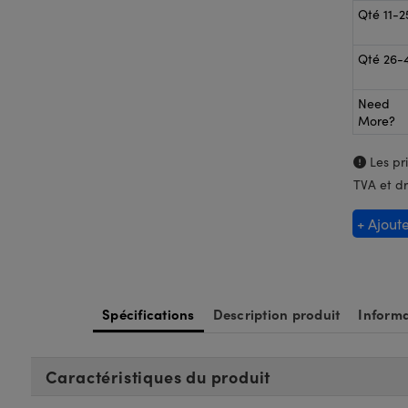
Qté 11-2
Qté 26-
Need
More?
Les pri
TVA et dr
+ Ajout
Spécifications
Description produit
Informa
Caractéristiques du produit