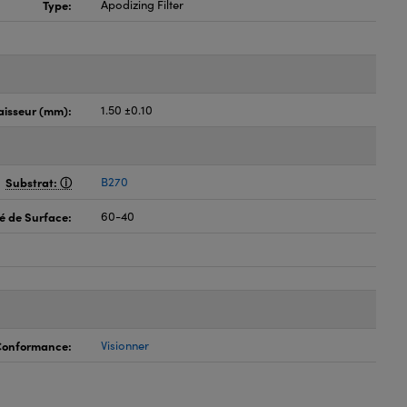
Type:
Apodizing Filter
aisseur (mm):
1.50 ±0.10
Substrat:
B270
é de Surface:
60-40
 Conformance:
Visionner