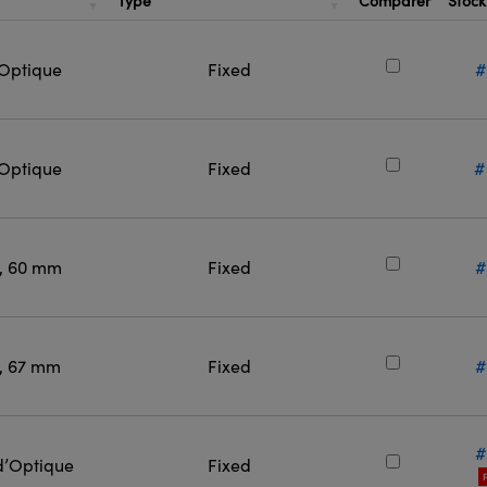
Type
Comparer
Stoc
 Optique
Fixed
#
 Optique
Fixed
#
l, 60 mm
Fixed
#
l, 67 mm
Fixed
#
#
d’Optique
Fixed