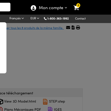
0
Mon compte
Français
EUR
1-800-363-1992
Contact
fficher tous les 8 produits de la même famille.
ye
ace téléchargement
View 3D Model:html
STEP:step
Plans Mécaniques PDF
IGES