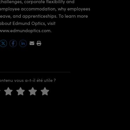
challenges, corporate flexibility and
employee accommodation, why employees
leave, and apprenticeships. To learn more
about Edmund Optics, visit
www.edmundoptics.com.
ntenu vous a-t-il été utile ?