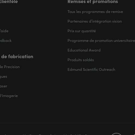
clientèle
Remises et promotions
Tous les programmes de remise
Partenaires d’intégration vision
’aide
Prix sur quantité
edback
Programme de promotion universitaire
Educational Award
 de fabrication
Produits soldés
e Precision
Edmund Scientific Outreach
iques
aser
d'Imagerie