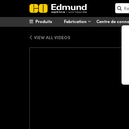
Produits
Fabrication
Centre de conn
VIEW ALL VIDEOS
Please
accept marketing-cookies
to wa