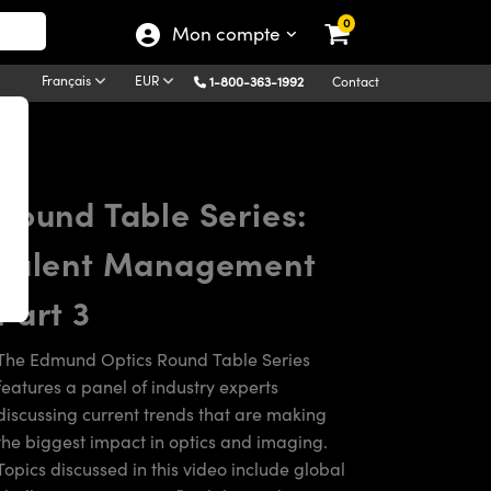
0
Mon compte
Français
EUR
1-800-363-1992
Contact
Round Table Series:
Talent Management
Part 3
The Edmund Optics Round Table Series
features a panel of industry experts
discussing current trends that are making
the biggest impact in optics and imaging.
Topics discussed in this video include global