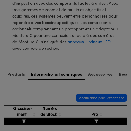
®
iques
ques Lightpath
d’inspection avec des composants faciles à utiliser. Avec
trois gammes de zoom et de multiples objectifs et
ou Coupleurs
e
bs™
oculaires, ces systèmes peuvent être personnalisés pour
répondre à vos besoins spécifiques. Les composants
Poche ou à Mesure Directe
erie
optionnels comprennent un photoport et un adaptateur
Monture C pour une connexion directe à des caméras
ts : Caméras
de Monture C, ainsi qu’à des
anneaux lumineux LED
avec contrôle de section.
s : Microscopie
Produits
Informations techniques
Accessoires
Resso
ings™
Spécification pour l'exportation.
iques de SCHOTT
Grossisse-
Numéro
ment
de Stock
Prix
tions