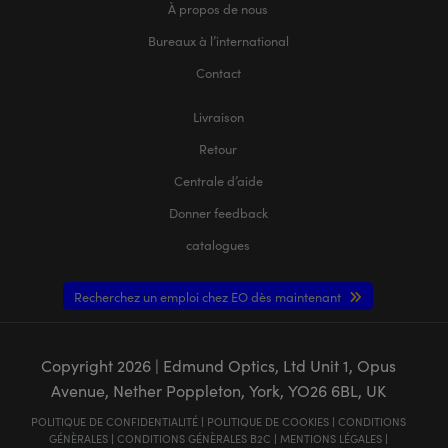
À propos de nous
Bureaux à l’international
Contact
Livraison
Retour
Centrale d’aide
Donner feedback
catalogues
Recherchez un emploi chez EO dès maintenant
Copyright
2026
| Edmund Optics, Ltd Unit 1, Opus
Avenue, Nether Poppleton, York, YO26 6BL, UK
POLITIQUE DE CONFIDENTIALITÉ
|
POLITIQUE DE COOKIES
|
CONDITIONS
GÉNÈRALES
|
CONDITIONS GÉNÈRALES B2C
|
MENTIONS LÉGALES
|