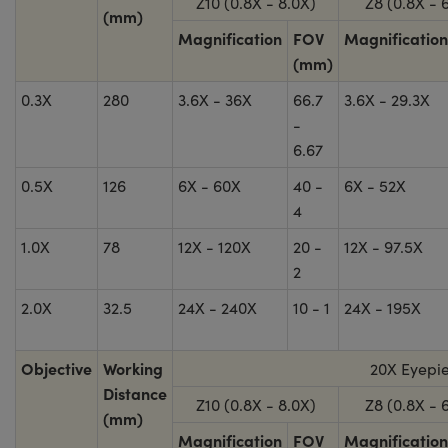
Z10 (0.8X - 8.0X)
Z8 (0.8X - 
(mm)
Magnification
FOV
Magnification
(mm)
0.3X
280
3.6X - 36X
66.7
3.6X - 29.3X
-
6.67
0.5X
126
6X - 60X
40 -
6X - 52X
4
1.0X
78
12X - 120X
20 -
12X - 97.5X
2
2.0X
32.5
24X - 240X
10 - 1
24X - 195X
Objective
Working
20X Eyepi
Distance
Z10 (0.8X - 8.0X)
Z8 (0.8X - 
(mm)
Magnification
FOV
Magnification