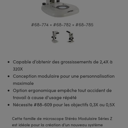
ques
aisceaux Laser
omécaniques
issants
 Objectifs d’Imagerie
ques Actifs
antiques
ation
s : Laboratoire et Production
érie: Mires
és: Test et Détection
iques de SCHOTT
icroscopie Laser
ts : Optomécanique
PEC® de Microscopie
aging
 : Test et Détection
érie: Test et Détection
iés : Laboratoire ou Production
#68-774 + #68-782 + #68-785
ges (IR)
teurs
oscopie
ision Labs
iaux au laser
érie: Laboratoire ou Production
®
la Microscopie
s : Laboratoire et Production
par cohérence optique (OCT)
roscope
Capable d’obtenir des grossissements de 2,4X à
pides
es Laser
copie
320X
Conception modulaire pour une personnalisation
ues Traités par Pulvérisation Ionique
erie Modulaires Zoom
s
elopment Systems
maximale
Option ergonomique empêche tout accident de
s Diffractifs (DOE)
croscopie
tical
travail à cause d'usage répété
Nécessite #88-609 pour les objectifs 0,3X ou 0,5X
ts: Optiques
romètres
as
icroscopie
Composants Optomécaniques pour Caméras
Cette famille de microscope Stéréo Modulaire Séries Z
est idéale pour la création d’un nouveau système