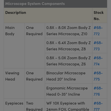
Microscope System Components
Description
Stock
No.
Main
One
0.8X - 8.0X Zoom Body Z
#68-
Body
Required
Series Microscope, Z10
772
0.8X - 6.4X Zoom Body Z
#68-
Series Microscope, Z8
773
0.8X - 5.0X Zoom Body Z
#68-
Series Microscope, Z6
774
Viewing
One
Binocular Microscope
#68-
Head
Required
Head 20° Incline
775
Ergonomic Microscope
#68-
Head 0-35° Incline
776
Eyepieces
Two
WF 10X Eyepiece with
#68-
Required
24mm FOV, Compatible
777