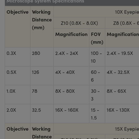
Microscope System Specifications
Objective
Working
10X Eyepi
Distance
Z10 (0.8X - 8.0X)
Z8 (0.8X - 
(mm)
Magnification
FOV
Magnification
(mm)
0.3X
280
2.4X - 24X
100 -
2.4X - 19.5X
10
0.5X
126
4X - 40X
60 -
4X - 32.5X
6
1.0X
78
8X - 80X
30 -
8X - 65X
3
2.0X
32.5
16X - 160X
15 -
16X - 130X
1.5
Objective
Working
15X Eyepi
Distance