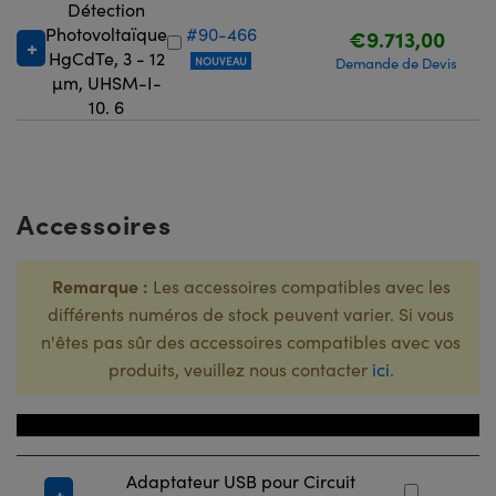
Détection
Photovoltaïque
#90-466
€9.713,00
HgCdTe, 3 - 12
NOUVEAU
Demande de Devis
µm, UHSM-I-
10. 6
Accessoires
Remarque :
Les accessoires compatibles avec les
différents numéros de stock peuvent varier. Si vous
n'êtes pas sûr des accessoires compatibles avec vos
produits, veuillez nous contacter
ici
.
Titre
Numéro
Adaptateur USB pour Circuit
#