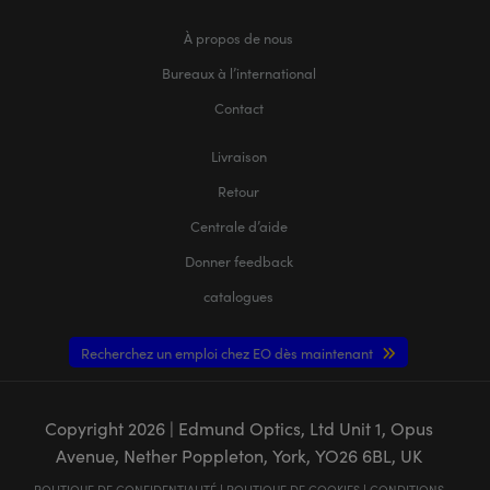
À propos de nous
Bureaux à l’international
Contact
Livraison
Retour
Centrale d’aide
Donner feedback
catalogues
Recherchez un emploi chez EO dès maintenant
Copyright
2026
| Edmund Optics, Ltd Unit 1, Opus
Avenue, Nether Poppleton, York, YO26 6BL, UK
POLITIQUE DE CONFIDENTIALITÉ
|
POLITIQUE DE COOKIES
|
CONDITIONS