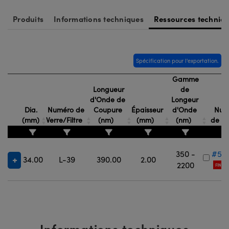
®
s Optiques Lightpath
iques pour Caméras
Produits
Informations techniques
Ressources techniq
Rélai ou Coupleurs
ion Labs™
nalogiques
es de Poche ou à Mesure Directe
ireWire
Spécification pour l'exportation.
rs
d'Imagerie
Gamme
Longueur
de
roduits : Microscopie
ics
produits : Caméras
d'Onde de
Longeur
Dia.
Numéro de
Coupure
Épaisseur
d'Onde
Num
(mm)
Verre/Filtre
(nm)
(mm)
(nm)
de S
n Gratings™
350 -
#54
34.00
L-39
390.00
2.00
ax
2200
FIN DE
s Optiques de SCHOTT
Informations techniques
Innovations