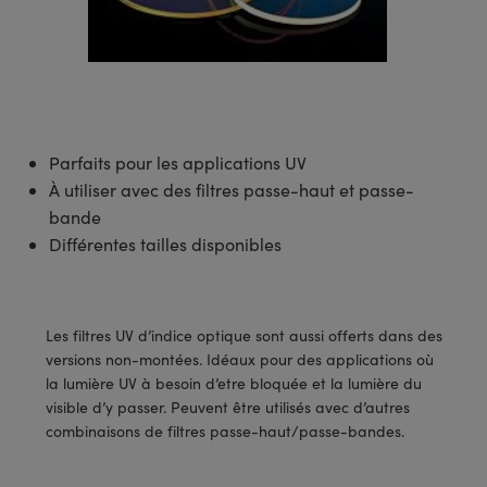
s Optiques
s de Faisceaux Laser
es Optomécaniques
Réfléchissants
ies quantiques
llumination
roduits : Laboratoire et
in de Série: Mires
certifiés: Test et Détection
n Cinématographique et
asler
s Optiques Actifs
bo
n
hie Avancée
s Optiques de SCHOTT
pour Microscopie Laser
produits : Optomécanique
 TECHSPEC® de Microscopie
MR
n de Série: Test et Détection
certifiés : Laboratoire ou
DS Imaging
roduits : Test et Détection
aser
n
s pour Objectifs d’Imagerie
nfrarouges (IR)
 Isolateurs
e Microscopie
 matériaux au laser
in de Série: Laboratoire ou
UCID Vision Labs
n
iques
s Laser
 pour la Microscopie
aphie par cohérence optique
ner
Parfaits pour les applications UV
®
xelink
roduits : Laboratoire et
À utiliser avec des filtres passe-haut et passe-
aser
ser
de Microscope
n
bande
AI
Différentes tailles disponibles
ltrarapides
Optiques Laser
 Microscopie
3D
s Optiques Traités par
d'Imagerie Modulaires Zoom
ng Development Systems
ion Ionique
ameras
Les filtres UV d’indice optique sont aussi offerts dans des
 la Microscopie
hoto-Optical
versions non-montées. Idéaux pour des applications où
ptiques Diffractifs (DOE)
méras
la lumière UV à besoin d’etre bloquée et la lumière du
ou Micromètres
visible d’y passer. Peuvent être utilisés avec d’autres
produits: Optiques
 Cameras
combinaisons de filtres passe-haut/passe-bandes.
s de Microscopie
es et Composants