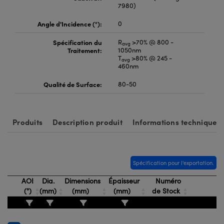
7980)
Angle d'Incidence (°):
0
Spécification du
R
>70% @ 800 -
avg
Traitement:
1050nm
T
>80% @ 245 -
avg
460nm
Qualité de Surface:
80-50
Produits
Description produit
Informations techniques
Spécification pour l'exportation.
AOI
Dia.
Dimensions
Épaisseur
Numéro
(°)
(mm)
(mm)
(mm)
de Stock