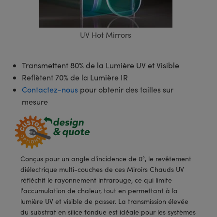
s Optiques
s de Faisceaux Laser
es Optomécaniques
Réfléchissants
ies quantiques
llumination
roduits : Laboratoire et
in de Série: Mires
certifiés: Test et Détection
n Cinématographique et
asler
s Optiques Actifs
bo
n
hie Avancée
s Optiques de SCHOTT
pour Microscopie Laser
produits : Optomécanique
 TECHSPEC® de Microscopie
MR
n de Série: Test et Détection
certifiés : Laboratoire ou
UV Hot Mirrors
DS Imaging
roduits : Test et Détection
aser
n
s pour Objectifs d’Imagerie
nfrarouges (IR)
 Isolateurs
e Microscopie
 matériaux au laser
in de Série: Laboratoire ou
UCID Vision Labs
n
Transmettent 80% de la Lumière UV et Visible
iques
s Laser
 pour la Microscopie
aphie par cohérence optique
ner
Reflètent 70% de la Lumière IR
®
xelink
roduits : Laboratoire et
Contactez-nous
pour obtenir des tailles sur
aser
ser
de Microscope
n
mesure
AI
ltrarapides
Optiques Laser
 Microscopie
3D
s Optiques Traités par
d'Imagerie Modulaires Zoom
ng Development Systems
ion Ionique
ameras
 la Microscopie
hoto-Optical
Conçus pour un angle d'incidence de 0°, le revêtement
ptiques Diffractifs (DOE)
méras
diélectrique multi-couches de ces Miroirs Chauds UV
ou Micromètres
réfléchit le rayonnement infrarouge, ce qui limite
produits: Optiques
 Cameras
l'accumulation de chaleur, tout en permettant à la
s de Microscopie
lumière UV et visible de passer. La transmission élevée
es et Composants
du substrat en silice fondue est idéale pour les systèmes