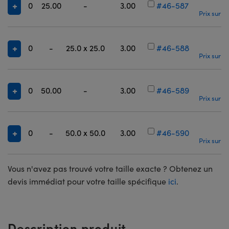
0
25.00
-
3.00
#46-587
Prix sur Q
0
-
25.0 x 25.0
3.00
#46-588
Prix sur Q
0
50.00
-
3.00
#46-589
Prix sur Q
0
-
50.0 x 50.0
3.00
#46-590
Prix sur Q
Vous n'avez pas trouvé votre taille exacte ? Obtenez un
devis immédiat pour votre taille spécifique
ici
.
Description produit