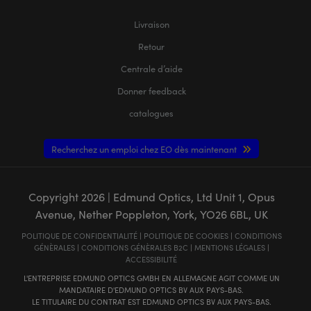
Livraison
Retour
Centrale d’aide
Donner feedback
catalogues
Recherchez un emploi chez EO dès maintenant
Copyright
2026
| Edmund Optics, Ltd Unit 1, Opus
Avenue, Nether Poppleton, York, YO26 6BL, UK
POLITIQUE DE CONFIDENTIALITÉ
|
POLITIQUE DE COOKIES
|
CONDITIONS
GÉNÈRALES
|
CONDITIONS GÉNÈRALES B2C
|
MENTIONS LÉGALES
|
ACCESSIBILITÉ
L'ENTREPRISE EDMUND OPTICS GMBH EN ALLEMAGNE AGIT COMME UN
MANDATAIRE D'EDMUND OPTICS BV AUX PAYS-BAS.
LE TITULAIRE DU CONTRAT EST EDMUND OPTICS BV AUX PAYS-BAS.