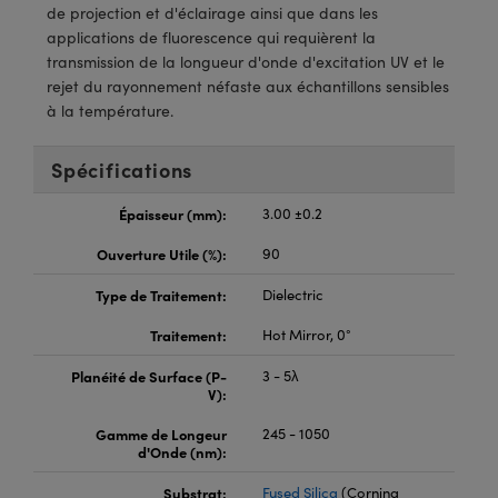
®
s Optiques Lightpath
iques pour Caméras
de projection et d'éclairage ainsi que dans les
applications de fluorescence qui requièrent la
Rélai ou Coupleurs
ion Labs™
nalogiques
transmission de la longueur d'onde d'excitation UV et le
rejet du rayonnement néfaste aux échantillons sensibles
es de Poche ou à Mesure Directe
ireWire
à la température.
rs
d'Imagerie
Spécifications
roduits : Microscopie
ics
produits : Caméras
Épaisseur (mm):
3.00 ±0.2
Ouverture Utile (%):
90
Type de Traitement:
Dielectric
n Gratings™
Traitement:
Hot Mirror, 0°
ax
Planéité de Surface (P-
3 - 5λ
V):
s Optiques de SCHOTT
Gamme de Longeur
245 - 1050
d'Onde (nm):
Substrat:
Fused Silica
(Corning
Innovations