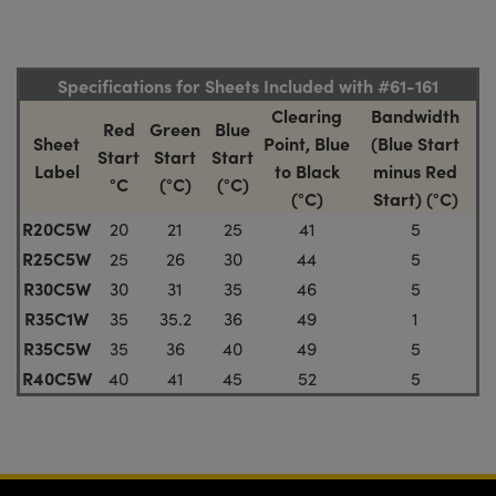
Specifications for Sheets Included with #61-161
Clearing
Bandwidth
Red
Green
Blue
Sheet
Point, Blue
(Blue Start
Start
Start
Start
Label
to Black
minus Red
°C
(°C)
(°C)
(°C)
Start) (°C)
R20C5W
20
21
25
41
5
R25C5W
25
26
30
44
5
R30C5W
30
31
35
46
5
R35C1W
35
35.2
36
49
1
R35C5W
35
36
40
49
5
R40C5W
40
41
45
52
5