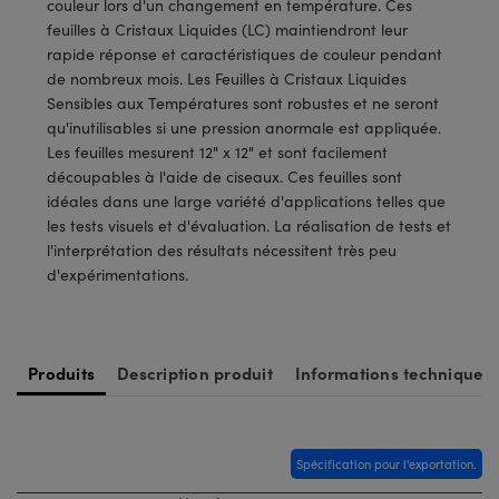
couleur lors d'un changement en température. Ces
®
s Optiques Lightpath
iques pour Caméras
feuilles à Cristaux Liquides (LC) maintiendront leur
rapide réponse et caractéristiques de couleur pendant
Rélai ou Coupleurs
ion Labs™
nalogiques
de nombreux mois. Les Feuilles à Cristaux Liquides
Sensibles aux Températures sont robustes et ne seront
es de Poche ou à Mesure Directe
ireWire
qu'inutilisables si une pression anormale est appliquée.
Les feuilles mesurent 12" x 12" et sont facilement
rs
d'Imagerie
découpables à l'aide de ciseaux. Ces feuilles sont
idéales dans une large variété d'applications telles que
roduits : Microscopie
ics
produits : Caméras
les tests visuels et d'évaluation. La réalisation de tests et
l'interprétation des résultats nécessitent très peu
d'expérimentations.
n Gratings™
ax
Produits
Description produit
Informations techniques
s Optiques de SCHOTT
Spécification pour l'exportation.
Innovations