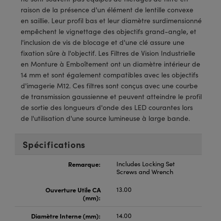
®
s Optiques Lightpath
iques pour Caméras
raison de la présence d'un élément de lentille convexe
en saillie. Leur profil bas et leur diamètre surdimensionné
Rélai ou Coupleurs
ion Labs™
nalogiques
empêchent le vignettage des objectifs grand-angle, et
l'inclusion de vis de blocage et d'une clé assure une
es de Poche ou à Mesure Directe
ireWire
fixation sûre à l'objectif. Les Filtres de Vision Industrielle
en Monture à Emboîtement ont un diamètre intérieur de
rs
d'Imagerie
14 mm et sont également compatibles avec les objectifs
d'imagerie M12. Ces filtres sont conçus avec une courbe
roduits : Microscopie
ics
produits : Caméras
de transmission gaussienne et peuvent atteindre le profil
de sortie des longueurs d'onde des LED courantes lors
de l'utilisation d'une source lumineuse à large bande.
n Gratings™
Spécifications
ax
Remarque:
Includes Locking Set
Screws and Wrench
s Optiques de SCHOTT
Ouverture Utile CA
13.00
(mm):
Diamètre Interne (mm):
14.00
Innovations