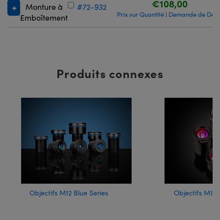
€108,00
Monture à
#72-932
Prix sur Quantité
Demande de Devi
|
Emboîtement
Produits connexes
Objectifs M12 Blue Series
Objectifs M12 