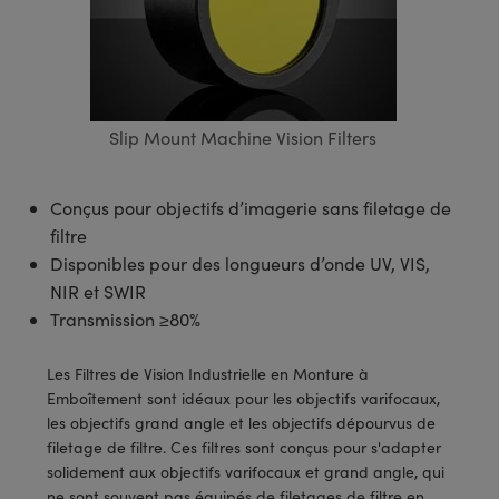
s Optiques
s de Faisceaux Laser
es Optomécaniques
Réfléchissants
ies quantiques
llumination
roduits : Laboratoire et
in de Série: Mires
certifiés: Test et Détection
n Cinématographique et
asler
s Optiques Actifs
bo
n
hie Avancée
s Optiques de SCHOTT
pour Microscopie Laser
produits : Optomécanique
 TECHSPEC® de Microscopie
MR
n de Série: Test et Détection
certifiés : Laboratoire ou
DS Imaging
roduits : Test et Détection
aser
n
s pour Objectifs d’Imagerie
nfrarouges (IR)
 Isolateurs
e Microscopie
 matériaux au laser
in de Série: Laboratoire ou
Slip Mount Machine Vision Filters
UCID Vision Labs
n
iques
s Laser
 pour la Microscopie
aphie par cohérence optique
ner
®
xelink
roduits : Laboratoire et
Conçus pour objectifs d’imagerie sans filetage de
aser
ser
de Microscope
n
filtre
AI
ltrarapides
Optiques Laser
 Microscopie
Disponibles pour des longueurs d’onde UV, VIS,
3D
NIR et SWIR
s Optiques Traités par
d'Imagerie Modulaires Zoom
ng Development Systems
Transmission ≥80%
ion Ionique
ameras
 la Microscopie
hoto-Optical
Les Filtres de Vision Industrielle en Monture à
ptiques Diffractifs (DOE)
méras
Emboîtement sont idéaux pour les objectifs varifocaux,
ou Micromètres
les objectifs grand angle et les objectifs dépourvus de
produits: Optiques
 Cameras
filetage de filtre. Ces filtres sont conçus pour s'adapter
s de Microscopie
solidement aux objectifs varifocaux et grand angle, qui
es et Composants
ne sont souvent pas équipés de filetages de filtre en