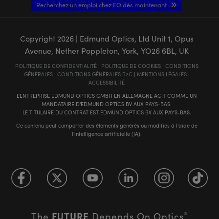
Recherchez un emploi chez EO dès maintenant
Copyright
2026
| Edmund Optics, Ltd Unit 1, Opus
Avenue, Nether Poppleton, York, YO26 6BL, UK
POLITIQUE DE CONFIDENTIALITÉ
|
POLITIQUE DE COOKIES
|
CONDITIONS
GÉNÈRALES
|
CONDITIONS GÉNÈRALES B2C
|
MENTIONS LÉGALES
|
ACCESSIBILITÉ
L'ENTREPRISE EDMUND OPTICS GMBH EN ALLEMAGNE AGIT COMME UN
MANDATAIRE D'EDMUND OPTICS BV AUX PAYS-BAS.
LE TITULAIRE DU CONTRAT EST EDMUND OPTICS BV AUX PAYS-BAS.
Ce contenu peut comporter des éléments générés ou modifiés à l'aide de
l'intelligence artificielle (IA).
FUTURE
The
Depends On Optics
®