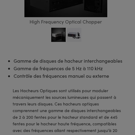
s Optiques
s de Faisceaux Laser
es Optomécaniques
Réfléchissants
ies quantiques
llumination
roduits : Laboratoire et
in de Série: Mires
certifiés: Test et Détection
n Cinématographique et
asler
s Optiques Actifs
bo
n
hie Avancée
s Optiques de SCHOTT
pour Microscopie Laser
produits : Optomécanique
 TECHSPEC® de Microscopie
MR
n de Série: Test et Détection
certifiés : Laboratoire ou
High Frequency Optical Chopper
DS Imaging
roduits : Test et Détection
aser
n
s pour Objectifs d’Imagerie
nfrarouges (IR)
 Isolateurs
e Microscopie
 matériaux au laser
in de Série: Laboratoire ou
UCID Vision Labs
n
iques
s Laser
 pour la Microscopie
aphie par cohérence optique
ner
®
xelink
roduits : Laboratoire et
aser
ser
de Microscope
n
Gamme de disques de hacheur interchangeables
AI
Gamme de fréquences de 5 Hz à 110 kHz
ltrarapides
Optiques Laser
 Microscopie
Contrôle des fréquences manuel ou externe
3D
s Optiques Traités par
d'Imagerie Modulaires Zoom
ng Development Systems
Les Hacheurs Optiques sont utilisés pour moduler
ion Ionique
ameras
 la Microscopie
hoto-Optical
mécaniquement les sources lumineuses qui passent à
travers leurs disques. Ces hacheurs optiques
ptiques Diffractifs (DOE)
méras
ou Micromètres
comprennent une gamme de disques interchangeables
de 2 à 200 fentes pour le hacheur standard et de 445
produits: Optiques
 Cameras
s de Microscopie
fentes pour le hacheur haute fréquence, compatibles
avec des fréquences allant respectivement jusqu'à 20
es et Composants