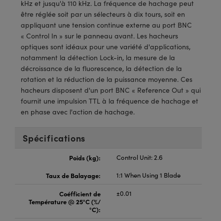
®
s Optiques Lightpath
kHz et jusqu'à 110 kHz. La fréquence de hachage peut
iques pour Caméras
être réglée soit par un sélecteurs à dix tours, soit en
Rélai ou Coupleurs
ion Labs™
appliquant une tension continue externe au port BNC
nalogiques
« Control In » sur le panneau avant. Les hacheurs
es de Poche ou à Mesure Directe
optiques sont idéaux pour une variété d'applications,
ireWire
notamment la détection Lock-in, la mesure de la
rs
décroissance de la fluorescence, la détection de la
d'Imagerie
rotation et la réduction de la puissance moyenne. Ces
roduits : Microscopie
ics
hacheurs disposent d'un port BNC « Reference Out » qui
produits : Caméras
fournit une impulsion TTL à la fréquence de hachage et
en phase avec l'action de hachage.
n Gratings™
Spécifications
ax
Poids (kg):
Control Unit: 2.6
Taux de Balayage:
1:1 When Using 1 Blade
s Optiques de SCHOTT
Coéfficient de
±0.01
Température @ 25°C (%/
°C):
Innovations