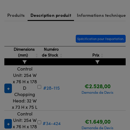
Produits
Description produit
Informations techniques
Spécification pour l'exportation.
Dimensions
Numéro
(mm)
de Stock
Prix
Control
Unit: 254 W
x 76 H x 178
€2.528,00
D
#28-115
Demande de Devis
Chopping
Head: 32 W
x 73 H x 75 L
Control
Unit: 254 W
€1.649,00
#34-424
x 76 H x 178
Demande de Devis