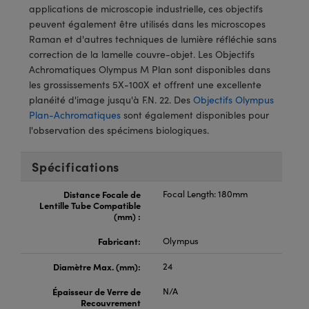
®
s Optiques Lightpath
iques pour Caméras
applications de microscopie industrielle, ces objectifs
peuvent également être utilisés dans les microscopes
Rélai ou Coupleurs
ion Labs™
nalogiques
Raman et d'autres techniques de lumière réfléchie sans
correction de la lamelle couvre-objet. Les Objectifs
es de Poche ou à Mesure Directe
ireWire
Achromatiques Olympus M Plan sont disponibles dans
les grossissements 5X-100X et offrent une excellente
rs
d'Imagerie
planéité d'image jusqu'à F.N. 22. Des
Objectifs Olympus
Plan-Achromatiques
sont également disponibles pour
roduits : Microscopie
ics
produits : Caméras
l'observation des spécimens biologiques.
Spécifications
n Gratings™
Distance Focale de
Focal Length: 180mm
Lentille Tube Compatible
(mm) :
ax
Fabricant:
Olympus
s Optiques de SCHOTT
Diamètre Max. (mm):
24
Épaisseur de Verre de
N/A
Recouvrement
Innovations