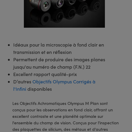
s Optiques
s de Faisceaux Laser
es Optomécaniques
Réfléchissants
ies quantiques
llumination
roduits : Laboratoire et
in de Série: Mires
certifiés: Test et Détection
n Cinématographique et
asler
s Optiques Actifs
bo
n
hie Avancée
s Optiques de SCHOTT
pour Microscopie Laser
produits : Optomécanique
 TECHSPEC® de Microscopie
MR
n de Série: Test et Détection
certifiés : Laboratoire ou
DS Imaging
roduits : Test et Détection
aser
n
s pour Objectifs d’Imagerie
nfrarouges (IR)
 Isolateurs
e Microscopie
 matériaux au laser
in de Série: Laboratoire ou
UCID Vision Labs
n
iques
s Laser
 pour la Microscopie
aphie par cohérence optique
ner
Idéaux pour la microscopie à fond clair en
®
xelink
roduits : Laboratoire et
transmission et en réflexion
aser
ser
de Microscope
n
Permettent de produire des images planes
AI
jusqu'au numéro de champ (F.N.) 22
ltrarapides
Optiques Laser
 Microscopie
Excellent rapport qualité-prix
3D
D’autres
Objectifs Olympus Corrigés à
s Optiques Traités par
d'Imagerie Modulaires Zoom
ng Development Systems
l'Infini
disponibles
ion Ionique
ameras
 la Microscopie
hoto-Optical
ptiques Diffractifs (DOE)
méras
Les Objectifs Achromatiques Olympus M Plan sont
ou Micromètres
conçus pour les observations en fond clair, offrant un
produits: Optiques
 Cameras
excellent contraste et une planéité optimale sur
s de Microscopie
l'ensemble du champ de vision. Conçus pour l'inspection
es et Composants
des plaquettes de silicium, des métaux et d'autres