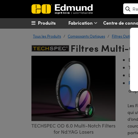
Produits
Fabrication
Centre de conn
Tous les Produits
Composants Optiques
Filtres Optique
Filtres Multi
Blo
Tran
Lar
Fil
disp
Les 
qui u
d’ond
TECHSPEC OD 6.0 Multi-Notch Filters
coura
for Nd:YAG Lasers
parti