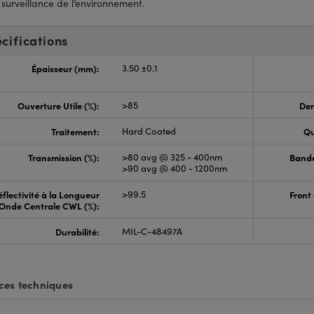
 surveillance de l’environnement.
cifications
Épaisseur (mm):
3.50 ±0.1
Ouverture Utile (%):
>85
Den
Traitement:
Hard Coated
Qu
Transmission (%):
>80 avg @ 325 - 400nm
Bande
>90 avg @ 400 - 1200nm
éflectivité à la Longueur
>99.5
Front
Onde Centrale CWL (%):
Durabilité:
MIL-C-48497A
ces techniques