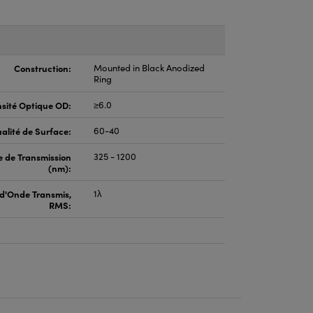
Construction:
Mounted in Black Anodized
Ring
sité Optique OD:
≥6.0
alité de Surface:
60-40
 de Transmission
325 - 1200
(nm):
 d'Onde Transmis,
1λ
RMS: