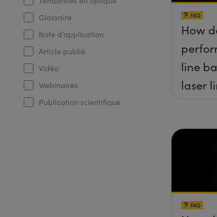
Tendances en optique
FAQ
Glossaire
How do
Note d’application
perfor
Article publié
line b
Vidéo
laser 
Webinaires
filters
Publication scientifique
raman
spectr
FAQ