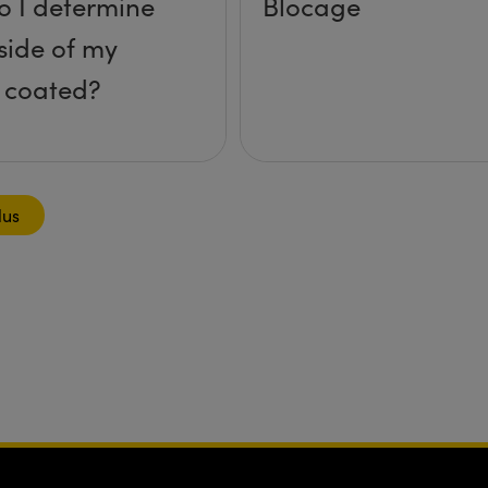
 I determine
Blocage
side of my
is coated?
lus