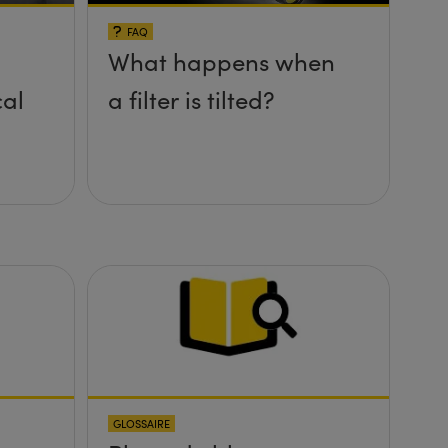
FAQ
What happens when
cal
a filter is tilted?
GLOSSAIRE