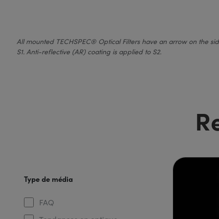
All mounted TECHSPEC® Optical Filters have an arrow on the side of
S1. Anti-reflective (AR) coating is applied to S2.
R
Type de média
FAQ