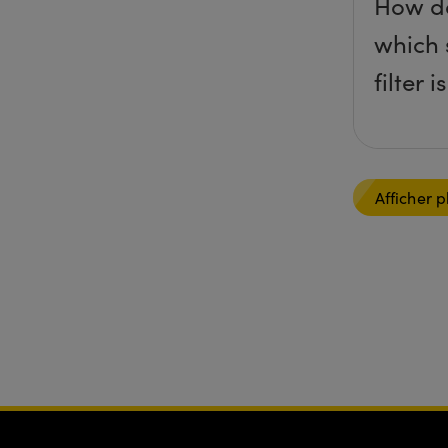
How do
which 
filter 
Afficher p