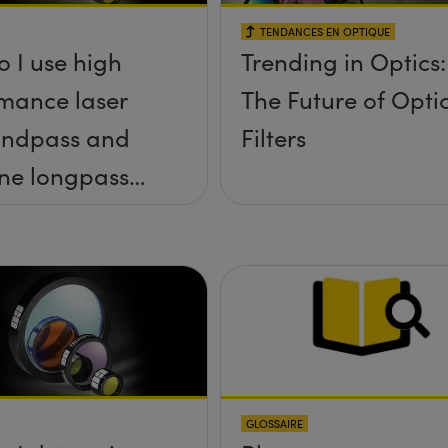
TENDANCES EN OPTIQUE
 I use high
Trending in Optics:
mance laser
The Future of Opti
andpass and
Filters
line longpass
 as pairs in
oscopy?
GLOSSAIRE