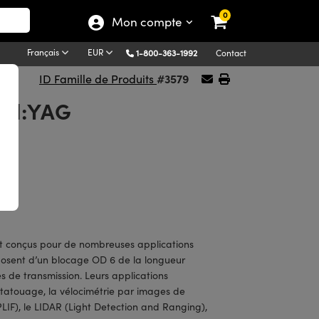
0
Mon compte
Français
EUR
1-800-363-1992
Contact
#3579
ID Famille de Produits
 Nd:YAG
nt
t conçus pour de nombreuses applications
isposent d’un blocage OD 6 de la longueur
 de transmission. Leurs applications
tatouage, la vélocimétrie par images de
(PLIF), le LIDAR (Light Detection and Ranging),