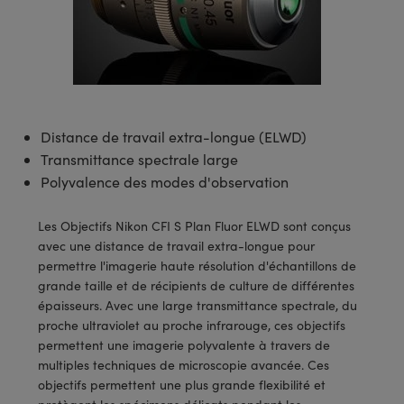
s Optiques
s de Faisceaux Laser
es Optomécaniques
Réfléchissants
ies quantiques
llumination
roduits : Laboratoire et
in de Série: Mires
certifiés: Test et Détection
n Cinématographique et
asler
s Optiques Actifs
bo
n
hie Avancée
s Optiques de SCHOTT
pour Microscopie Laser
produits : Optomécanique
 TECHSPEC® de Microscopie
MR
n de Série: Test et Détection
certifiés : Laboratoire ou
DS Imaging
roduits : Test et Détection
aser
n
s pour Objectifs d’Imagerie
nfrarouges (IR)
 Isolateurs
e Microscopie
 matériaux au laser
in de Série: Laboratoire ou
UCID Vision Labs
n
iques
s Laser
 pour la Microscopie
aphie par cohérence optique
ner
Distance de travail extra-longue (ELWD)
®
xelink
roduits : Laboratoire et
Transmittance spectrale large
aser
ser
de Microscope
n
Polyvalence des modes d'observation
AI
ltrarapides
Optiques Laser
 Microscopie
Les Objectifs Nikon CFI S Plan Fluor ELWD sont conçus
3D
avec une distance de travail extra-longue pour
s Optiques Traités par
d'Imagerie Modulaires Zoom
ng Development Systems
permettre l'imagerie haute résolution d'échantillons de
ion Ionique
ameras
grande taille et de récipients de culture de différentes
 la Microscopie
hoto-Optical
épaisseurs. Avec une large transmittance spectrale, du
ptiques Diffractifs (DOE)
méras
proche ultraviolet au proche infrarouge, ces objectifs
ou Micromètres
permettent une imagerie polyvalente à travers de
produits: Optiques
 Cameras
multiples techniques de microscopie avancée. Ces
s de Microscopie
objectifs permettent une plus grande flexibilité et
es et Composants