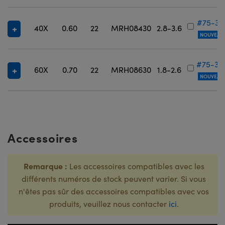
#75-37
40X
0.60
22
MRH08430
2.8-3.6
NOUVEAU
#75-37
60X
0.70
22
MRH08630
1.8-2.6
NOUVEAU
Accessoires
Remarque :
Les accessoires compatibles avec les
différents numéros de stock peuvent varier. Si vous
n'êtes pas sûr des accessoires compatibles avec vos
produits, veuillez nous contacter
ici
.