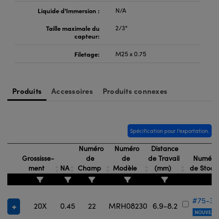
Liquide d'Immersion :
N/A
Taille maximale du
2/3"
capteur:
Filetage:
M25 x 0.75
Produits
Accessoires
Produits connexes
Spécification pour l'exportation.
Numéro
Numéro
Distance
Grossisse-
de
de
de Travail
Numéro
ment
NA
Champ
Modèle
(mm)
de Stoc
#75-37
20X
0.45
22
MRH08230
6.9-8.2
NOUVEAU