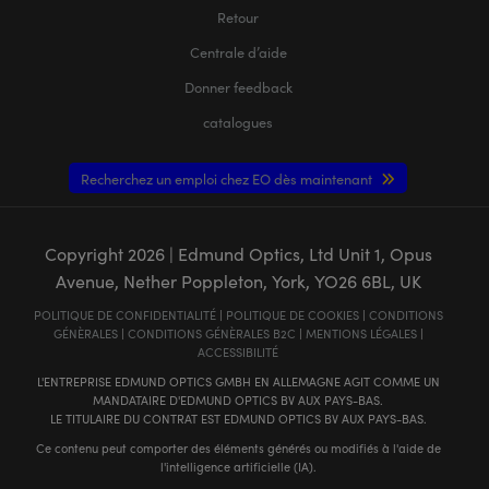
Retour
Centrale d’aide
Donner feedback
catalogues
Recherchez un emploi chez EO dès maintenant
Copyright
2026
| Edmund Optics, Ltd Unit 1, Opus
Avenue, Nether Poppleton, York, YO26 6BL, UK
POLITIQUE DE CONFIDENTIALITÉ
|
POLITIQUE DE COOKIES
|
CONDITIONS
GÉNÈRALES
|
CONDITIONS GÉNÈRALES B2C
|
MENTIONS LÉGALES
|
ACCESSIBILITÉ
L'ENTREPRISE EDMUND OPTICS GMBH EN ALLEMAGNE AGIT COMME UN
MANDATAIRE D'EDMUND OPTICS BV AUX PAYS-BAS.
LE TITULAIRE DU CONTRAT EST EDMUND OPTICS BV AUX PAYS-BAS.
Ce contenu peut comporter des éléments générés ou modifiés à l'aide de
l'intelligence artificielle (IA).