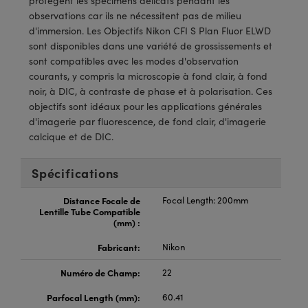
protègent les spécimens délicats pendant les
®
s Optiques Lightpath
iques pour Caméras
observations car ils ne nécessitent pas de milieu
d'immersion. Les Objectifs Nikon CFI S Plan Fluor ELWD
Rélai ou Coupleurs
ion Labs™
nalogiques
sont disponibles dans une variété de grossissements et
sont compatibles avec les modes d'observation
es de Poche ou à Mesure Directe
ireWire
courants, y compris la microscopie à fond clair, à fond
noir, à DIC, à contraste de phase et à polarisation. Ces
rs
d'Imagerie
objectifs sont idéaux pour les applications générales
d'imagerie par fluorescence, de fond clair, d'imagerie
roduits : Microscopie
ics
produits : Caméras
calcique et de DIC.
Spécifications
n Gratings™
Distance Focale de
Focal Length: 200mm
Lentille Tube Compatible
ax
(mm) :
s Optiques de SCHOTT
Fabricant:
Nikon
Numéro de Champ:
22
Parfocal Length (mm):
60.41
Innovations