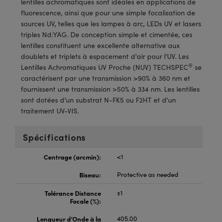
lentilles achromatiques sont idéales en applications de
®
s Optiques Lightpath
iques pour Caméras
fluorescence, ainsi que pour une simple focalisation de
sources UV, telles que les lampes à arc, LEDs UV et lasers
Rélai ou Coupleurs
ion Labs™
nalogiques
triples Nd:YAG. De conception simple et cimentée, ces
lentilles constituent une excellente alternative aux
es de Poche ou à Mesure Directe
ireWire
doublets et triplets à espacement d'air pour l'UV. Les
®
Lentilles Achromatiques UV Proche (NUV) TECHSPEC
se
rs
d'Imagerie
caractérisent par une transmission >90% à 360 nm et
fournissent une transmission >50% à 334 nm. Les lentilles
roduits : Microscopie
ics
produits : Caméras
sont dotées d'un substrat N-FK5 ou F2HT et d'un
traitement UV-VIS.
n Gratings™
Spécifications
ax
Centrage (arcmin):
<1
Biseau:
Protective as needed
s Optiques de SCHOTT
Tolérance Distance
±1
Focale (%):
Longueur d’Onde à la
405.00
Innovations