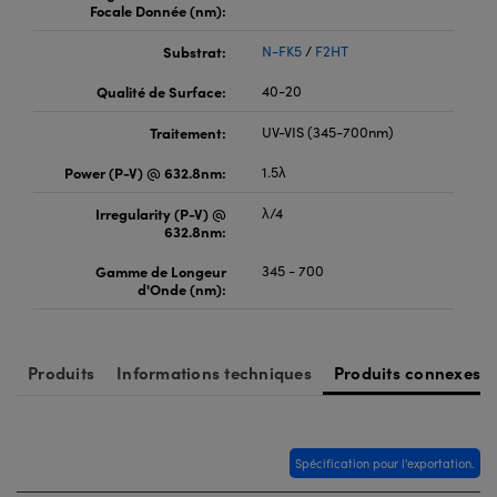
Focale Donnée (nm):
Substrat:
N-FK5
/
F2HT
Qualité de Surface:
40-20
Traitement:
UV-VIS (345-700nm)
Power (P-V) @ 632.8nm:
1.5λ
Irregularity (P-V) @
λ/4
632.8nm:
Gamme de Longeur
345 - 700
d'Onde (nm):
Produits
Informations techniques
Produits connexes
Spécification pour l'exportation.