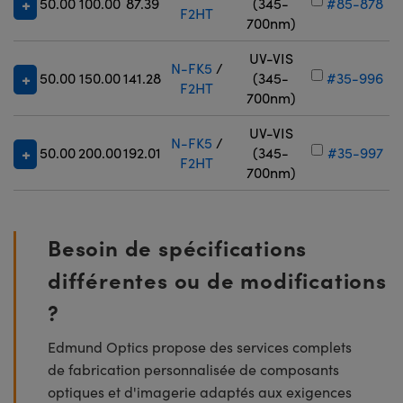
50.00
100.00
87.39
(345-
#85-878
F2HT
700nm)
UV-VIS
N-FK5
/
50.00
150.00
141.28
(345-
#35-996
F2HT
700nm)
UV-VIS
N-FK5
/
50.00
200.00
192.01
(345-
#35-997
F2HT
700nm)
Besoin de spécifications
différentes ou de modifications
?
Edmund Optics propose des services complets
de fabrication personnalisée de composants
optiques et d'imagerie adaptés aux exigences