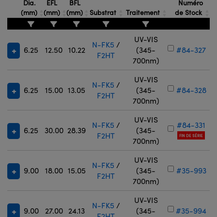
Dia.
EFL
BFL
Numéro
(mm)
(mm)
(mm)
Substrat
Traitement
de Stock
UV-VIS
N-FK5
/
6.25
12.50
10.22
(345-
#84-327
F2HT
700nm)
UV-VIS
N-FK5
/
6.25
15.00
13.05
(345-
#84-328
F2HT
700nm)
UV-VIS
N-FK5
/
#84-331
6.25
30.00
28.39
(345-
F2HT
FIN DE SÉRIE
700nm)
UV-VIS
N-FK5
/
9.00
18.00
15.05
(345-
#35-993
F2HT
700nm)
UV-VIS
N-FK5
/
9.00
27.00
24.13
(345-
#35-994
F2HT