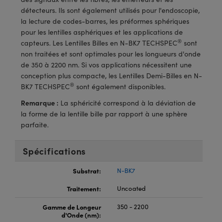
®
s Optiques Lightpath
iques pour Caméras
détecteurs. Ils sont également utilisés pour l'endoscopie,
la lecture de codes-barres, les préformes sphériques
Rélai ou Coupleurs
ion Labs™
nalogiques
pour les lentilles asphériques et les applications de
®
capteurs. Les Lentilles Billes en N-BK7 TECHSPEC
sont
es de Poche ou à Mesure Directe
ireWire
non traitées et sont optimales pour les longueurs d'onde
de 350 à 2200 nm. Si vos applications nécessitent une
rs
d'Imagerie
conception plus compacte, les Lentilles Demi-Billes en N-
®
BK7 TECHSPEC
sont également disponibles.
roduits : Microscopie
ics
produits : Caméras
Remarque :
La sphéricité correspond à la déviation de
la forme de la lentille bille par rapport à une sphère
parfaite.
n Gratings™
Spécifications
ax
Substrat:
N-BK7
s Optiques de SCHOTT
Traitement:
Uncoated
Gamme de Longeur
350 - 2200
d'Onde (nm):
Innovations