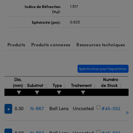
Indice de Réfraction
1.517
(n
):
d
Sphéricité (μm):
0.625
Produits
Produits connexes
Ressources techniques
Spécification pour l'exportation.
Dia.
Numéro
(mm)
Substrat
Type
Traitement
de Stock
0.30
N-BK7
Ball Lens
Uncoated
#45-552
Prix
0.50
N-BK7
Ball Lens
Uncoated
#45-553