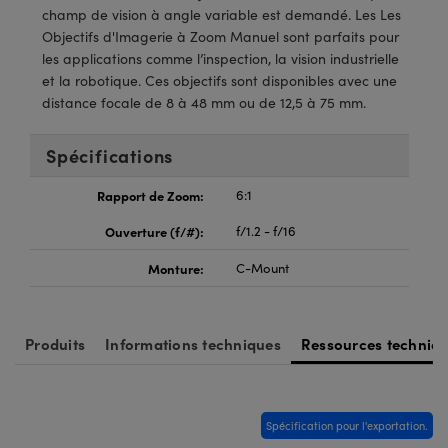
®
s Optiques Lightpath
iques pour Caméras
champ de vision à angle variable est demandé. Les Les
Objectifs d'Imagerie à Zoom Manuel sont parfaits pour
Rélai ou Coupleurs
ion Labs™
nalogiques
les applications comme l’inspection, la vision industrielle
et la robotique. Ces objectifs sont disponibles avec une
es de Poche ou à Mesure Directe
ireWire
distance focale de 8 à 48 mm ou de 12,5 à 75 mm.
rs
d'Imagerie
Spécifications
roduits : Microscopie
ics
produits : Caméras
Rapport de Zoom:
6:1
Ouverture (f/#):
f/1.2 - f/16
Monture:
C-Mount
n Gratings™
ax
Produits
Informations techniques
Ressources techniq
s Optiques de SCHOTT
Spécification pour l'exportation.
Innovations