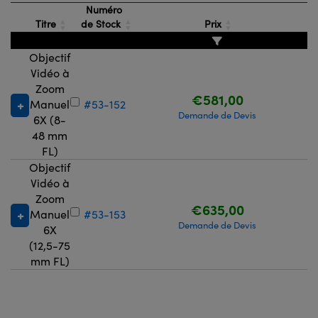
Numéro
Titre
de Stock
Prix
Objectif
Vidéo à
Zoom
€581,00
Manuel
#53-152
2
Demande de Devis
6X (8-
48 mm
FL)
Objectif
Vidéo à
Zoom
€635,00
Manuel
#53-153
Demande de Devis
6X
(12,5-75
mm FL)