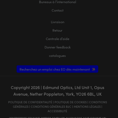
Bureaux à l’international
Contact
Livraison
Retour
Centrale d’aide
Donner feedback
catalogues
Recherchez un emploi chez EO dès maintenant
Copyright
2026
| Edmund Optics, Ltd Unit 1, Opus
Avenue, Nether Poppleton, York, YO26 6BL, UK
POLITIQUE DE CONFIDENTIALITÉ
|
POLITIQUE DE COOKIES
|
CONDITIONS
GÉNÈRALES
|
CONDITIONS GÉNÈRALES B2C
|
MENTIONS LÉGALES
|
ACCESSIBILITÉ