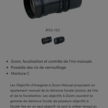
s Optiques
s de Faisceaux Laser
es Optomécaniques
Réfléchissants
ies quantiques
llumination
roduits : Laboratoire et
in de Série: Mires
certifiés: Test et Détection
n Cinématographique et
asler
s Optiques Actifs
bo
n
hie Avancée
s Optiques de SCHOTT
pour Microscopie Laser
produits : Optomécanique
 TECHSPEC® de Microscopie
MR
n de Série: Test et Détection
certifiés : Laboratoire ou
DS Imaging
roduits : Test et Détection
aser
n
s pour Objectifs d’Imagerie
nfrarouges (IR)
 Isolateurs
e Microscopie
 matériaux au laser
in de Série: Laboratoire ou
#53-152
UCID Vision Labs
n
iques
s Laser
 pour la Microscopie
aphie par cohérence optique
ner
®
xelink
roduits : Laboratoire et
aser
ser
de Microscope
n
AI
ltrarapides
Optiques Laser
 Microscopie
Zoom, focalisation et contrôle de l'iris manuels
3D
Possède des vis de verrouillage
s Optiques Traités par
d'Imagerie Modulaires Zoom
ng Development Systems
ion Ionique
ameras
Monture C
 la Microscopie
hoto-Optical
ptiques Diffractifs (DOE)
méras
Les Objectifs d'Imagerie à Zoom Manuel proposent un
ou Micromètres
ajustement manuel de la distance focale (zoom), de l'iris
produits: Optiques
 Cameras
et de la focalisation. Les objectifs à Zoom couvrent la
s de Microscopie
gamme de distance focale de plusieurs objectifs à
es et Composants
focale fixe en un seul objectif. Ils sont à utiliser lorsqu'un