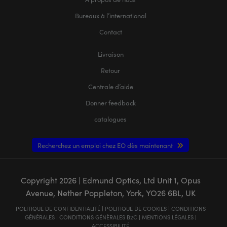
Bureaux à l’international
Contact
Livraison
Retour
Centrale d’aide
Donner feedback
catalogues
Recherchez un emploi chez EO dès maintenant
Copyright
2026
| Edmund Optics, Ltd Unit 1, Opus
Avenue, Nether Poppleton, York, YO26 6BL, UK
POLITIQUE DE CONFIDENTIALITÉ
|
POLITIQUE DE COOKIES
|
CONDITIONS
GÉNÈRALES
|
CONDITIONS GÉNÈRALES B2C
|
MENTIONS LÉGALES
|
ACCESSIBILITÉ