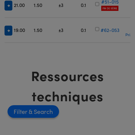
#51-015
21.00
1.50
±3
0.1
FIN DE SÉRIE
19.00
1.50
±3
0.1
#62-053
Prix 
Ressources
techniques
Filter