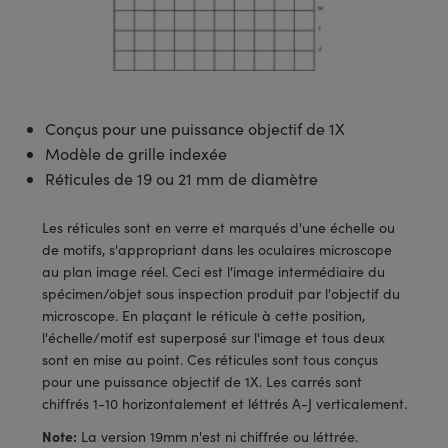
s Optiques
s de Faisceaux Laser
es Optomécaniques
Réfléchissants
ies quantiques
llumination
roduits : Laboratoire et
in de Série: Mires
certifiés: Test et Détection
n Cinématographique et
asler
s Optiques Actifs
bo
n
hie Avancée
s Optiques de SCHOTT
pour Microscopie Laser
produits : Optomécanique
 TECHSPEC® de Microscopie
MR
n de Série: Test et Détection
certifiés : Laboratoire ou
DS Imaging
roduits : Test et Détection
aser
n
s pour Objectifs d’Imagerie
nfrarouges (IR)
 Isolateurs
e Microscopie
 matériaux au laser
in de Série: Laboratoire ou
UCID Vision Labs
n
Conçus pour une puissance objectif de 1X
iques
s Laser
 pour la Microscopie
aphie par cohérence optique
ner
Modèle de grille indexée
®
xelink
roduits : Laboratoire et
Réticules de 19 ou 21 mm de diamètre
aser
ser
de Microscope
n
AI
Les réticules sont en verre et marqués d'une échelle ou
ltrarapides
Optiques Laser
 Microscopie
de motifs, s'appropriant dans les oculaires microscope
3D
au plan image réel. Ceci est l'image intermédiaire du
s Optiques Traités par
d'Imagerie Modulaires Zoom
ng Development Systems
spécimen/objet sous inspection produit par l'objectif du
ion Ionique
ameras
microscope. En plaçant le réticule à cette position,
 la Microscopie
hoto-Optical
l'échelle/motif est superposé sur l'image et tous deux
ptiques Diffractifs (DOE)
méras
sont en mise au point. Ces réticules sont tous conçus
ou Micromètres
pour une puissance objectif de 1X. Les carrés sont
produits: Optiques
 Cameras
chiffrés 1-10 horizontalement et léttrés A-J verticalement.
s de Microscopie
es et Composants
Note:
La version 19mm n'est ni chiffrée ou léttrée.