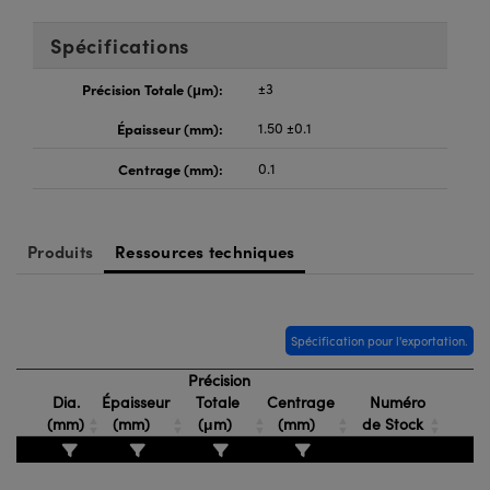
®
s Optiques Lightpath
iques pour Caméras
Spécifications
Rélai ou Coupleurs
ion Labs™
nalogiques
Précision Totale (μm):
±3
es de Poche ou à Mesure Directe
ireWire
Épaisseur (mm):
1.50 ±0.1
rs
d'Imagerie
Centrage (mm):
0.1
roduits : Microscopie
ics
produits : Caméras
Produits
Ressources techniques
n Gratings™
Spécification pour l'exportation.
ax
Précision
s Optiques de SCHOTT
Dia.
Épaisseur
Totale
Centrage
Numéro
(mm)
(mm)
(μm)
(mm)
de Stock
Innovations