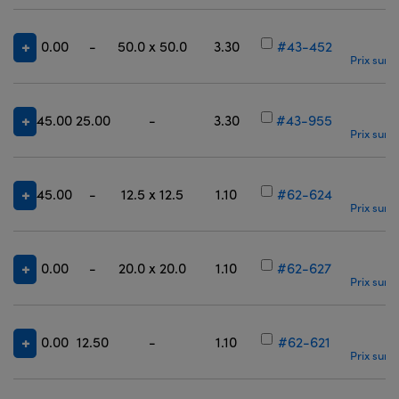
0.00
-
50.0 x 50.0
3.30
#43-452
Prix sur 
45.00
25.00
-
3.30
#43-955
Prix sur 
45.00
-
12.5 x 12.5
1.10
#62-624
Prix sur 
0.00
-
20.0 x 20.0
1.10
#62-627
Prix sur 
0.00
12.50
-
1.10
#62-621
Prix sur 