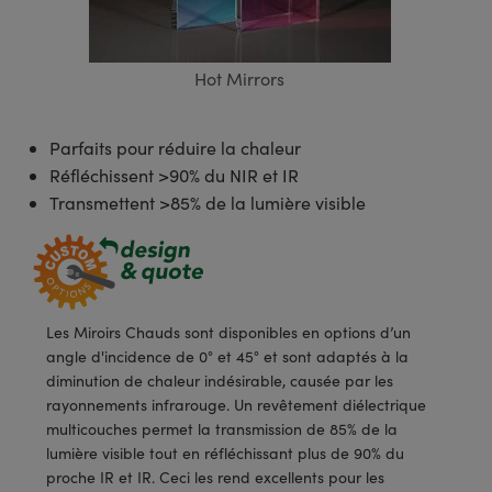
s Optiques
s de Faisceaux Laser
es Optomécaniques
Réfléchissants
ies quantiques
llumination
roduits : Laboratoire et
in de Série: Mires
certifiés: Test et Détection
n Cinématographique et
asler
s Optiques Actifs
bo
n
hie Avancée
s Optiques de SCHOTT
pour Microscopie Laser
produits : Optomécanique
 TECHSPEC® de Microscopie
MR
n de Série: Test et Détection
certifiés : Laboratoire ou
Hot Mirrors
DS Imaging
roduits : Test et Détection
aser
n
s pour Objectifs d’Imagerie
nfrarouges (IR)
 Isolateurs
e Microscopie
 matériaux au laser
in de Série: Laboratoire ou
UCID Vision Labs
n
Parfaits pour réduire la chaleur
iques
s Laser
 pour la Microscopie
aphie par cohérence optique
ner
Réfléchissent >90% du NIR et IR
®
xelink
roduits : Laboratoire et
Transmettent >85% de la lumière visible
aser
ser
de Microscope
n
AI
ltrarapides
Optiques Laser
 Microscopie
3D
s Optiques Traités par
d'Imagerie Modulaires Zoom
ng Development Systems
Les Miroirs Chauds sont disponibles en options d’un
ion Ionique
ameras
 la Microscopie
hoto-Optical
angle d'incidence de 0° et 45° et sont adaptés à la
diminution de chaleur indésirable, causée par les
ptiques Diffractifs (DOE)
méras
ou Micromètres
rayonnements infrarouge. Un revêtement diélectrique
multicouches permet la transmission de 85% de la
produits: Optiques
 Cameras
s de Microscopie
lumière visible tout en réfléchissant plus de 90% du
proche IR et IR. Ceci les rend excellents pour les
es et Composants