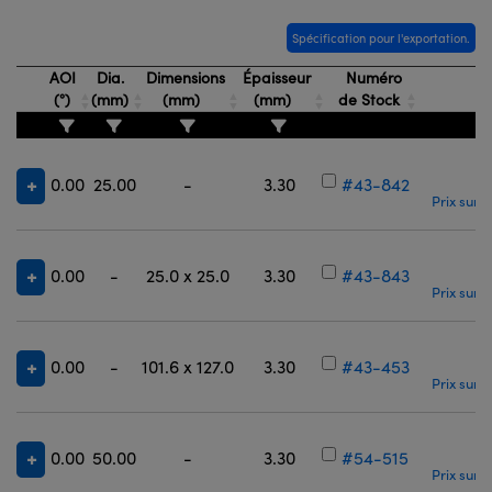
Spécification pour l'exportation.
AOI
Dia.
Dimensions
Épaisseur
Numéro
(°)
(mm)
(mm)
(mm)
de Stock
0.00
25.00
-
3.30
#43-842
Prix sur 
0.00
-
25.0 x 25.0
3.30
#43-843
Prix sur 
0.00
-
101.6 x 127.0
3.30
#43-453
Prix sur 
0.00
50.00
-
3.30
#54-515
Prix sur 