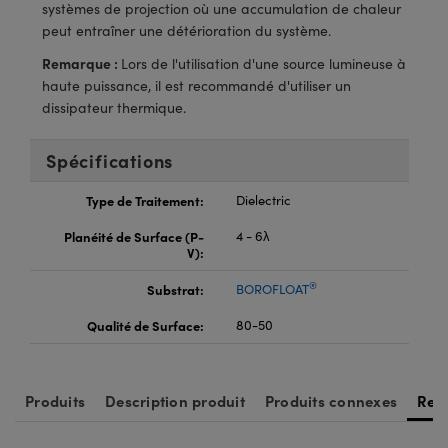
®
s Optiques Lightpath
systèmes de projection où une accumulation de chaleur
iques pour Caméras
peut entraîner une détérioration du système.
Rélai ou Coupleurs
ion Labs™
nalogiques
Remarque :
Lors de l'utilisation d'une source lumineuse à
haute puissance, il est recommandé d'utiliser un
es de Poche ou à Mesure Directe
ireWire
dissipateur thermique.
rs
d'Imagerie
Spécifications
roduits : Microscopie
ics
produits : Caméras
Type de Traitement:
Dielectric
Planéité de Surface (P-
4 - 6λ
V):
n Gratings™
®
Substrat:
BOROFLOAT
ax
Qualité de Surface:
80-50
s Optiques de SCHOTT
Produits
Description produit
Produits connexes
Res
Innovations