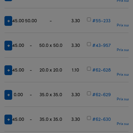
Prix sur 
45.00
50.00
-
3.30
#55-233
Prix sur 
45.00
-
50.0 x 50.0
3.30
#43-957
Prix sur 
45.00
-
20.0 x 20.0
1.10
#62-628
Prix sur 
0.00
-
35.0 x 35.0
3.30
#62-629
Prix sur 
45.00
-
35.0 x 35.0
3.30
#62-630
Prix sur 