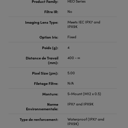
Product Family:
HEO Series
Filtre IR:
No
Imaging Lens Type:
Meets IEC IPX7 and
IPX9K
Option Iris:
Fixed
Poids (g):
4
Distance de Travail
400 - ∞
(mm):
Pixel Size (μm):
5.00
Filetage Filtre:
N/A
Monture:
S-Mount (M12 x 0.5)
Norme
IPX7 and IPX9K
Environnementale:
Type de renforcement:
Waterproof (IPX7 and
IPX9K)