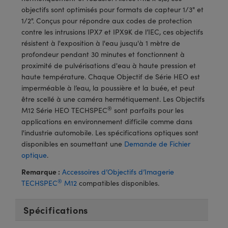
®
s Optiques Lightpath
iques pour Caméras
objectifs sont optimisés pour formats de capteur 1/3" et
1/2". Conçus pour répondre aux codes de protection
Rélai ou Coupleurs
ion Labs™
nalogiques
contre les intrusions IPX7 et IPX9K de l’IEC, ces objectifs
résistent à l'exposition à l'eau jusqu'à 1 mètre de
es de Poche ou à Mesure Directe
ireWire
profondeur pendant 30 minutes et fonctionnent à
proximité de pulvérisations d'eau à haute pression et
rs
d'Imagerie
haute température. Chaque Objectif de Série HEO est
imperméable à l’eau, la poussière et la buée, et peut
roduits : Microscopie
ics
produits : Caméras
être scellé à une caméra hermétiquement. Les Objectifs
®
M12 Série HEO TECHSPEC
sont parfaits pour les
applications en environnement difficile comme dans
l'industrie automobile. Les spécifications optiques sont
n Gratings™
disponibles en soumettant une
Demande de Fichier
optique
.
ax
Remarque :
Accessoires d’Objectifs d’Imagerie
®
s Optiques de SCHOTT
TECHSPEC
M12
compatibles disponibles.
Spécifications
Innovations