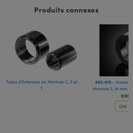
Produits connexes
Tubes d’Extension de Monture C, S et
#63-975
- Anneau 
T
Monture S, 16 mm, t
€65,