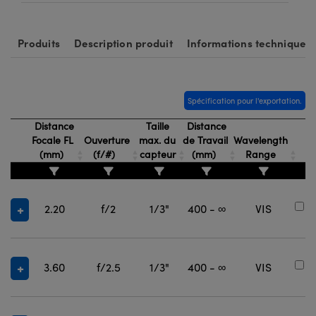
Produits
Description produit
Informations techniques
Spécification pour l'exportation.
Distance
Taille
Distance
Focale FL
Ouverture
max. du
de Travail
Wavelength
N
(mm)
(f/#)
capteur
(mm)
Range
d
2.20
f/2
1/3"
400 - ∞
VIS
#
3.60
f/2.5
1/3"
400 - ∞
VIS
#