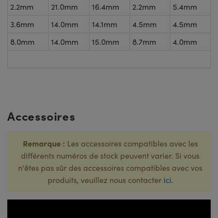
2.2mm
21.0mm
16.4mm
2.2mm
5.4mm
3.6mm
14.0mm
14.1mm
4.5mm
4.5mm
8.0mm
14.0mm
15.0mm
8.7mm
4.0mm
Accessoires
Remarque :
Les accessoires compatibles avec les
différents numéros de stock peuvent varier. Si vous
n'êtes pas sûr des accessoires compatibles avec vos
produits, veuillez nous contacter
ici
.
Numéro de
Titre
Stock