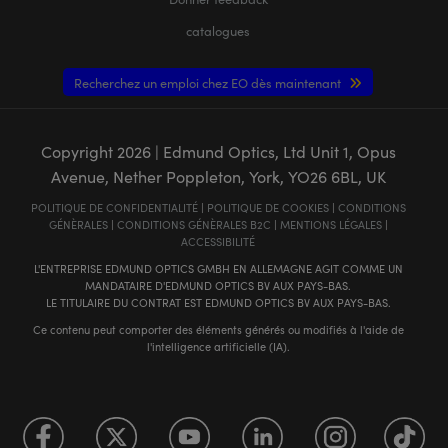
catalogues
Recherchez un emploi chez EO dès maintenant
Copyright
2026
| Edmund Optics, Ltd Unit 1, Opus
Avenue, Nether Poppleton, York, YO26 6BL, UK
POLITIQUE DE CONFIDENTIALITÉ
|
POLITIQUE DE COOKIES
|
CONDITIONS
GÉNÈRALES
|
CONDITIONS GÉNÈRALES B2C
|
MENTIONS LÉGALES
|
ACCESSIBILITÉ
L'ENTREPRISE EDMUND OPTICS GMBH EN ALLEMAGNE AGIT COMME UN
MANDATAIRE D'EDMUND OPTICS BV AUX PAYS-BAS.
LE TITULAIRE DU CONTRAT EST EDMUND OPTICS BV AUX PAYS-BAS.
Ce contenu peut comporter des éléments générés ou modifiés à l'aide de
l'intelligence artificielle (IA).