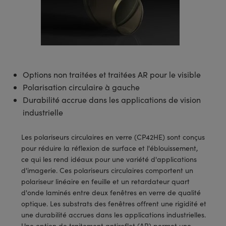
s Optiques
s de Faisceaux Laser
es Optomécaniques
Réfléchissants
ies quantiques
llumination
roduits : Laboratoire et
in de Série: Mires
certifiés: Test et Détection
n Cinématographique et
asler
s Optiques Actifs
bo
n
hie Avancée
s Optiques de SCHOTT
pour Microscopie Laser
produits : Optomécanique
 TECHSPEC® de Microscopie
MR
n de Série: Test et Détection
certifiés : Laboratoire ou
DS Imaging
roduits : Test et Détection
aser
n
s pour Objectifs d’Imagerie
nfrarouges (IR)
 Isolateurs
e Microscopie
 matériaux au laser
in de Série: Laboratoire ou
UCID Vision Labs
n
iques
s Laser
 pour la Microscopie
aphie par cohérence optique
ner
Options non traitées et traitées AR pour le visible
®
xelink
roduits : Laboratoire et
Polarisation circulaire à gauche
aser
ser
de Microscope
n
Durabilité accrue dans les applications de vision
AI
industrielle
ltrarapides
Optiques Laser
 Microscopie
3D
Les polariseurs circulaires en verre (CP42HE) sont conçus
s Optiques Traités par
d'Imagerie Modulaires Zoom
ng Development Systems
pour réduire la réflexion de surface et l'éblouissement,
ion Ionique
ameras
ce qui les rend idéaux pour une variété d'applications
 la Microscopie
hoto-Optical
d'imagerie. Ces polariseurs circulaires comportent un
ptiques Diffractifs (DOE)
méras
polariseur linéaire en feuille et un retardateur quart
ou Micromètres
d'onde laminés entre deux fenêtres en verre de qualité
produits: Optiques
 Cameras
optique. Les substrats des fenêtres offrent une rigidité et
s de Microscopie
une durabilité accrues dans les applications industrielles.
es et Composants
Une option de traitement antireflet (AR) permet une