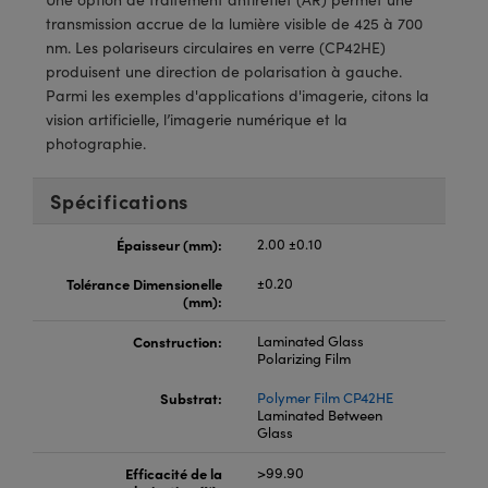
®
s Optiques Lightpath
iques pour Caméras
transmission accrue de la lumière visible de 425 à 700
nm. Les polariseurs circulaires en verre (CP42HE)
Rélai ou Coupleurs
ion Labs™
nalogiques
produisent une direction de polarisation à gauche.
Parmi les exemples d'applications d'imagerie, citons la
es de Poche ou à Mesure Directe
ireWire
vision artificielle, l’imagerie numérique et la
photographie.
rs
d'Imagerie
Spécifications
roduits : Microscopie
ics
produits : Caméras
Épaisseur (mm):
2.00 ±0.10
Tolérance Dimensionelle
±0.20
n Gratings™
(mm):
Construction:
Laminated Glass
ax
Polarizing Film
s Optiques de SCHOTT
Substrat:
Polymer Film CP42HE
Laminated Between
Glass
Efficacité de la
>99.90
Innovations