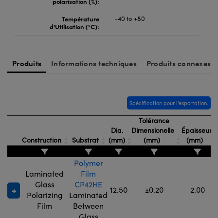
polarisation (%):
Température
-40 to +80
d'Utilisation (°C):
Produits
Informations techniques
Produits connexes
Spécification pour l'exportation.
Tolérance
Dia.
Dimensionelle
Épaisseur
Construction
Substrat
(mm)
(mm)
(mm)
Polymer
Laminated
Film
Glass
CP42HE
12.50
±0.20
2.00
Polarizing
Laminated
Film
Between
Glass