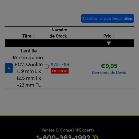
Spécification pour l'exportation.
Numéro
Titre
de Stock
Prix
Lentille
Rectangulaire
PCV, Qualité
#74-789
€9,95
1, 9 mm L x
FIN DE SÉRIE
Demande de Devis
12,5 mm l x
-22 mm FL
Ventes & Conseil d’Experts
1-800-363-1992