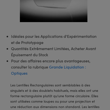
s Optiques
s de Faisceaux Laser
es Optomécaniques
Réfléchissants
ies quantiques
llumination
roduits : Laboratoire et
in de Série: Mires
certifiés: Test et Détection
n Cinématographique et
asler
s Optiques Actifs
bo
n
hie Avancée
s Optiques de SCHOTT
pour Microscopie Laser
produits : Optomécanique
 TECHSPEC® de Microscopie
MR
n de Série: Test et Détection
certifiés : Laboratoire ou
DS Imaging
roduits : Test et Détection
aser
n
s pour Objectifs d’Imagerie
nfrarouges (IR)
 Isolateurs
e Microscopie
 matériaux au laser
in de Série: Laboratoire ou
UCID Vision Labs
n
Idéales pour les Applications d'Expérimentation
iques
s Laser
 pour la Microscopie
aphie par cohérence optique
ner
®
xelink
roduits : Laboratoire et
et de Prototypage
aser
ser
de Microscope
n
Quantités Extrêmement Limitées, Acheter Avant
AI
Épuisement du Stock
ltrarapides
Optiques Laser
 Microscopie
Pour des affaires encore plus avantageuses,
3D
consulter la rubrique
Grande Liquidation :
s Optiques Traités par
d'Imagerie Modulaires Zoom
ng Development Systems
Optiques
ion Ionique
ameras
 la Microscopie
hoto-Optical
Les Lentilles Rectangulaires sont semblables à des
ptiques Diffractifs (DOE)
méras
ou Micromètres
singulets et à des doublets habituels, mais elles ont une
forme rectangulaire plutôt qu'une forme circulaire. Elles
produits: Optiques
 Cameras
s de Microscopie
sont utilisées comme loupes ou pour une projection et
une réduction aux dimensions non standard. Les lentilles
es et Composants