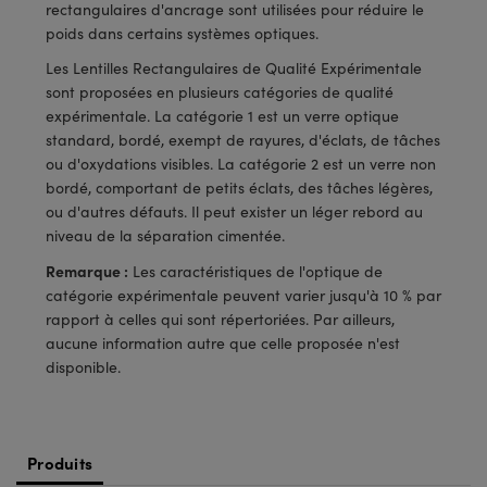
®
s Optiques Lightpath
rectangulaires d'ancrage sont utilisées pour réduire le
iques pour Caméras
poids dans certains systèmes optiques.
Rélai ou Coupleurs
ion Labs™
nalogiques
Les Lentilles Rectangulaires de Qualité Expérimentale
sont proposées en plusieurs catégories de qualité
es de Poche ou à Mesure Directe
ireWire
expérimentale. La catégorie 1 est un verre optique
standard, bordé, exempt de rayures, d'éclats, de tâches
rs
d'Imagerie
ou d'oxydations visibles. La catégorie 2 est un verre non
bordé, comportant de petits éclats, des tâches légères,
roduits : Microscopie
ics
produits : Caméras
ou d'autres défauts. Il peut exister un léger rebord au
niveau de la séparation cimentée.
Remarque :
Les caractéristiques de l'optique de
n Gratings™
catégorie expérimentale peuvent varier jusqu'à 10 % par
rapport à celles qui sont répertoriées. Par ailleurs,
ax
aucune information autre que celle proposée n'est
disponible.
s Optiques de SCHOTT
Produits
Innovations