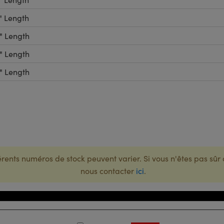
3" Length
4" Length
6" Length
8" Length
rents numéros de stock peuvent varier. Si vous n'êtes pas sûr 
nous contacter
ici
.
Numéro de Stock