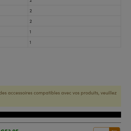
2
2
1
1
des accessoires compatibles avec vos produits, veuillez
Prix
€53,95