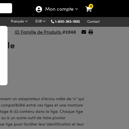
0
Mon compte
Français
EUR
1-800-363-1992
Contact
#2868
ID Famille de Produits
able
SS
nent un adaptateur d'écrou mâle de ¼" qui
compatibilité entre ces tiges et une monture
filetage 8-32 contenu dans la tige. Chaque tige
u à un autre outil de faire pivoter
 tige pour faciliter leur identification et leur