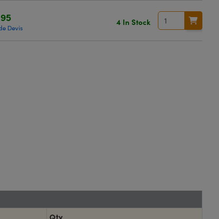
,95
4 In Stock
e Devis
Qty