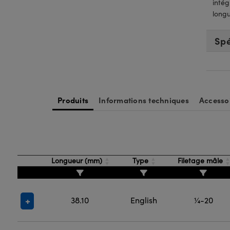
inté
longu
Spé
Produits
Informations techniques
Accesso
Longueur (mm)
Type
Filetage mâle
38.10
English
¼-20