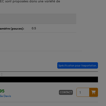
PEC sont proposées dans une variété de
amètre (pouces):
0.5
Spécification pour l'exportation.
x
95
CONTACT
e Devis