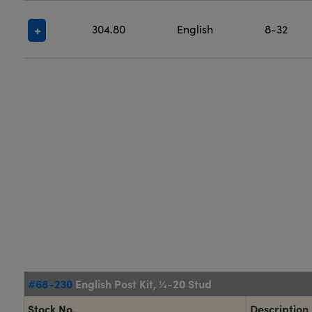
304.80
English
8-32
#68-230
English Post Kit, ¼-20 Stud
Stock No.
Description