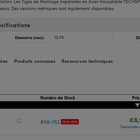
gration. Les Tiges de Montage Impériales en Acier Inoxydable TECHS
eurs. Des versions métriques sont également disponibles.
cifications
Diamètre (mm):
12.70
Di
ires
Produits connexes
Ressources techniques
Numéro de Stock
Pri
€8,
#59-752
FIN DE SÉRIE
Demande d