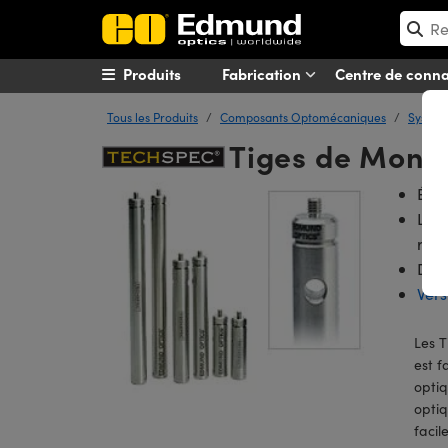
Produits
Fabrication
Centre de conn
Tous les Produits
Composants Optomécaniques
Système
Tiges de Monta
Écro
Les 
reti
Disp
Vers
Les 
est f
optiq
optiq
facil