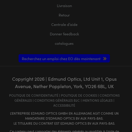
Livraison
Retour
Centrale d’aide
Donner feedback
catalogues
Recherchez un emploi chez EO dès maintenant
Copyright
2026
| Edmund Optics, Ltd Unit 1, Opus
Avenue, Nether Poppleton, York, YO26 6BL, UK
POLITIQUE DE CONFIDENTIALITÉ
|
POLITIQUE DE COOKIES
|
CONDITIONS
GÉNÈRALES
|
CONDITIONS GÉNÈRALES B2C
|
MENTIONS LÉGALES
|
ACCESSIBILITÉ
L'ENTREPRISE EDMUND OPTICS GMBH EN ALLEMAGNE AGIT COMME UN
MANDATAIRE D'EDMUND OPTICS BV AUX PAYS-BAS.
LE TITULAIRE DU CONTRAT EST EDMUND OPTICS BV AUX PAYS-BAS.
Ce contenu peut comporter des éléments générés ou modifiés à l'aide de