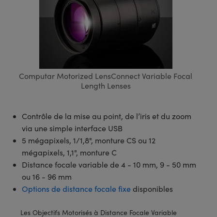
s Optiques
s de Faisceaux Laser
es Optomécaniques
Réfléchissants
ies quantiques
llumination
roduits : Laboratoire et
in de Série: Mires
certifiés: Test et Détection
n Cinématographique et
asler
s Optiques Actifs
bo
n
hie Avancée
s Optiques de SCHOTT
pour Microscopie Laser
produits : Optomécanique
 TECHSPEC® de Microscopie
MR
n de Série: Test et Détection
certifiés : Laboratoire ou
DS Imaging
roduits : Test et Détection
aser
n
s pour Objectifs d’Imagerie
nfrarouges (IR)
 Isolateurs
e Microscopie
 matériaux au laser
in de Série: Laboratoire ou
UCID Vision Labs
n
iques
s Laser
 pour la Microscopie
aphie par cohérence optique
ner
Computar Motorized LensConnect Variable Focal
®
xelink
roduits : Laboratoire et
Length Lenses
aser
ser
de Microscope
n
AI
ltrarapides
Optiques Laser
 Microscopie
Contrôle de la mise au point, de l’iris et du zoom
3D
via une simple interface USB
s Optiques Traités par
d'Imagerie Modulaires Zoom
ng Development Systems
5 mégapixels, 1/1,8", monture CS ou 12
ion Ionique
ameras
mégapixels, 1,1", monture C
 la Microscopie
hoto-Optical
Distance focale variable de 4 - 10 mm, 9 - 50 mm
ptiques Diffractifs (DOE)
méras
ou 16 - 96 mm
ou Micromètres
Options de distance focale fixe
disponibles
produits: Optiques
 Cameras
s de Microscopie
es et Composants
Les Objectifs Motorisés à Distance Focale Variable