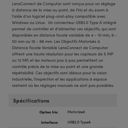
®
s Optiques Lightpath
iques pour Caméras
LensConnect de Computar sont conçus pour un réglage
à distance de la mise au point, de l’iris et du zoom à
Rélai ou Coupleurs
ion Labs™
nalogiques
l'aide d'un logiciel plug-and-play compatible avec
Windows ou Linux. Un connecteur USB2.0 Type A intégré
es de Poche ou à Mesure Directe
ireWire
permet de contrôler et d'alimenter ces objectifs, qui sont
disponibles en distance focale variable de 4 - 10 mm, 9 -
rs
d'Imagerie
50 mm ou 16 - 96 mm. Les Objectifs Motorisés à
Distance Focale Variable LensConnect de Computar
roduits : Microscopie
ics
produits : Caméras
offrent une haute résolution pour les capteurs de 5 MP
ou 12 MP, et les moteurs pas à pas permettent un
contrôle précis de la mise au point et une grande
répétabilité. Ces objectifs sont idéaux pour la vision
n Gratings™
industrielle, l'inspection et les applications à espace
restreint où les réglages manuels ne sont pas possibles.
ax
Spécifications
s Optiques de SCHOTT
Option Iris:
Motorized
Interface:
USB2.0 TypeA
Innovations