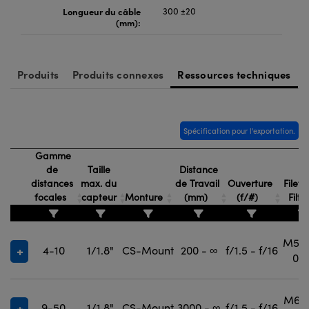
Longueur du câble
300 ±20
(mm):
Produits
Produits connexes
Ressources techniques
Spécification pour l'exportation.
Gamme
de
Taille
Distance
distances
max. du
de Travail
Ouverture
Filet
focales
capteur
Monture
(mm)
(f/#)
Filtr
M55.
4-10
1/1.8"
CS-Mount
200 - ∞
f/1.5 - f/16
0.7
M67.
9-50
1/1.8"
CS-Mount
3000 - ∞
f/1.5 - f/16