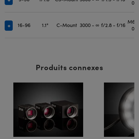
0.5
M67.
16-96
1.1"
C-Mount
3000 - ∞
f/2.8 - f/16
0.7
Produits connexes