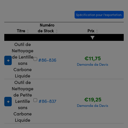
®
s Optiques Lightpath
iques pour Caméras
Rélai ou Coupleurs
ion Labs™
Spécification pour l'exportation.
nalogiques
Numéro
es de Poche ou à Mesure Directe
ireWire
Titre
de Stock
Prix
rs
d'Imagerie
Outil de
Nettoyage
roduits : Microscopie
ics
produits : Caméras
de Lentille
€11,75
#86-836
sans
Demande de Devis
Carbone
Liquide
n Gratings™
Outil de
Nettoyage
ax
de Petite
€19,25
Lentille
#86-837
s Optiques de SCHOTT
Demande de Devis
sans
Carbone
Liquide
Innovations