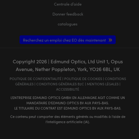
Centrale d’aide
Donner feedback
catalogues
Recherchez un emploi chez EO dès maintenant
Copyright
2026
| Edmund Optics, Ltd Unit 1, Opus
Avenue, Nether Poppleton, York, YO26 6BL, UK
POLITIQUE DE CONFIDENTIALITÉ
|
POLITIQUE DE COOKIES
|
CONDITIONS
GÉNÈRALES
|
CONDITIONS GÉNÈRALES B2C
|
MENTIONS LÉGALES
|
ACCESSIBILITÉ
L'ENTREPRISE EDMUND OPTICS GMBH EN ALLEMAGNE AGIT COMME UN
MANDATAIRE D'EDMUND OPTICS BV AUX PAYS-BAS.
LE TITULAIRE DU CONTRAT EST EDMUND OPTICS BV AUX PAYS-BAS.
Ce contenu peut comporter des éléments générés ou modifiés à l'aide de
l'intelligence artificielle (IA).