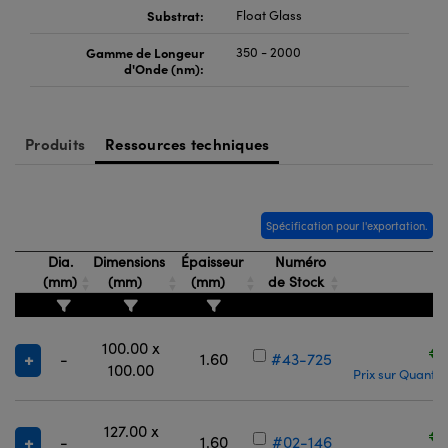
®
s Optiques Lightpath
iques pour Caméras
Substrat:
Float Glass
Rélai ou Coupleurs
ion Labs™
Gamme de Longeur
350 - 2000
nalogiques
d'Onde (nm):
es de Poche ou à Mesure Directe
ireWire
rs
Produits
Ressources techniques
d'Imagerie
roduits : Microscopie
ics
produits : Caméras
Spécification pour l'exportation.
Dia.
Dimensions
Épaisseur
Numéro
n Gratings™
(mm)
(mm)
(mm)
de Stock
P
ax
100.00 x
€
-
1.60
#43-725
s Optiques de SCHOTT
100.00
Prix sur Quantit
127.00 x
€
-
1.60
#02-146
Innovations