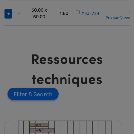
50.00 x
€
-
1.60
#43-724
50.00
Prix sur Quantit
Ressources
techniques
Filter