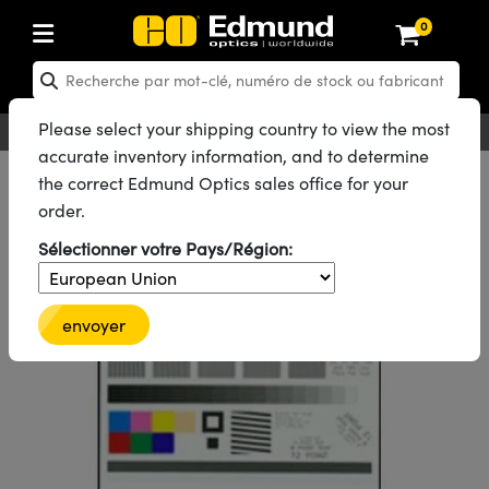
0
: Composants Optiques
: Optiques Laser
 : Composants Optomécaniques
: Microscopie
 Lasers
 Objectifs d'Imagerie
: Caméras
: Sources Lumineuses et
 Mires de Test
 Test et Détection
 Laboratoire d'Optique et
: Acheter par application
: Acheter par marque
: Nouveaux produits
 Produits Fin de Série
 Produits Recertifiés
s
n
®
Optiques
ser
em
tics® Objectives
aser
 Focale Fixe
USB
 de Résolution
e Optique
IR
produits: Optiques
Laser Optics
ecertifiés: Optiques
Please select your shipping country to view the most
Français
EUR
Contact
pour la Vision Industrielle
s Optiques
accurate inventory information, and to determine
tiques
aser
e Cage Optique
Mitutoyo
et Détecteurs de Puissance
Télécentriques
gabit Ethernet
 de Distorsion
et Détecteurs de Puissance
SWIR
on
Optiques Laser
in de Série: Optiques
ecertifiés: Optomécanique
Tous les Produits
Mires de Test
Mires Couleur et à Echelle de Gris
the correct Edmund Optics sales office for your
 pour la Microscopie
 Manipulation de Composants
order.
#2609
t Diffuseurs
aser
ptiques de Paillasse
 Olympus
M12 (Objectifs de Monture S)
ientifiques
alyse d'Image
ameras
produits : Optomécanique
in de Série: Optomécanique
certifiés: Lasers
ID Famille de Produits
aser
pour la Spectroscopie
s
Laboratoire
Sélectionner votre Pays/Région:
Cible Test Couleur
tiques
er
e Paillasse
Nikon
Zoom & Objectifs à Grossissement
eledyne FLIR
eur et à Echelle de Gris
res et Accessoires
roduits : Microscopie
n de Série: Lasers
ecertifiés: Microscopie
plifiers
aser
eurs
ptiques
e Polarisation
ltrarapides
Platines de Laboratoire
ZEISS
eledyne Dalsa
iques USAF
computationnelle
roduits : Objectifs d'Imagerie
in de Série: Microscopie
certifiés: Objectifs d'Imagerie
envoyer
aser
de Microscope
ources de Lumière
oircis Acktar
s de Faisceau
 de Faisceau Laser
otorisées
es Droits Automatisés
e Microscopie Teledyne
ing
ar balayage linéaire
Imaging
produits : Caméras
n de Série: Objectifs d'Imagerie
ecertifiés: Caméras
s Laser
iquides
s d'Éclairage
res et Accessoires
bsorbant la lumière
ptiques
 d'Optiques Laser
anuelles et Glissières
orrigés à l'Infini
Astronomique
roduits: Éclairages
in de Série: Caméras
certifiés: Illumination
s pour Laser
 Stabilité Renforcée pour les
eledyne Photometrics
roduits: Éclairages
de Rugosité et Scratch & Dig
t de Durcissement UV
 Diffraction
de Faisceau Laser
s Optomécaniques
Conjugés Finis
ie multiphotonique
roduits : Test et Détection
n de Série: Illumination
certifiés: Mires
ents Difficiles
e d'Optique et Production
lied Vision
 de Mesure Optique
 Laboratoire