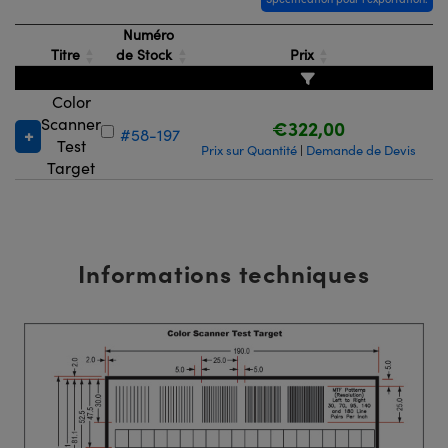
®
s Optiques Lightpath
iques pour Caméras
Numéro
Rélai ou Coupleurs
ion Labs™
Titre
de Stock
Prix
nalogiques
es de Poche ou à Mesure Directe
ireWire
Color
Scanner
€322,00
#58-197
rs
d'Imagerie
Test
Prix sur Quantité
Demande de Devis
|
Target
roduits : Microscopie
ics
produits : Caméras
Informations techniques
n Gratings™
ax
s Optiques de SCHOTT
Innovations