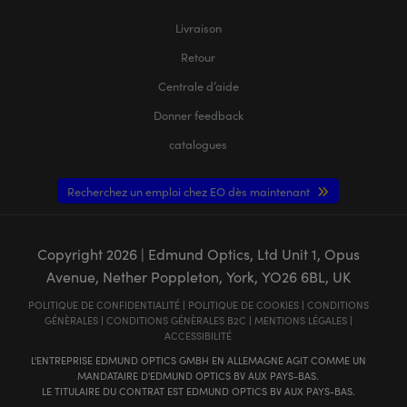
Livraison
Retour
Centrale d’aide
Donner feedback
catalogues
Recherchez un emploi chez EO dès maintenant
Copyright
2026
| Edmund Optics, Ltd Unit 1, Opus
Avenue, Nether Poppleton, York, YO26 6BL, UK
POLITIQUE DE CONFIDENTIALITÉ
|
POLITIQUE DE COOKIES
|
CONDITIONS
GÉNÈRALES
|
CONDITIONS GÉNÈRALES B2C
|
MENTIONS LÉGALES
|
ACCESSIBILITÉ
L'ENTREPRISE EDMUND OPTICS GMBH EN ALLEMAGNE AGIT COMME UN
MANDATAIRE D'EDMUND OPTICS BV AUX PAYS-BAS.
LE TITULAIRE DU CONTRAT EST EDMUND OPTICS BV AUX PAYS-BAS.