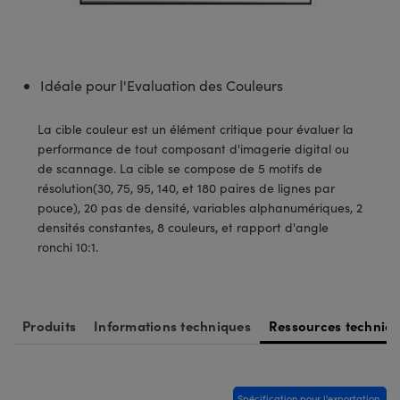
s Optiques
s de Faisceaux Laser
es Optomécaniques
Réfléchissants
ies quantiques
llumination
roduits : Laboratoire et
in de Série: Mires
certifiés: Test et Détection
n Cinématographique et
asler
s Optiques Actifs
bo
n
hie Avancée
s Optiques de SCHOTT
pour Microscopie Laser
produits : Optomécanique
 TECHSPEC® de Microscopie
MR
n de Série: Test et Détection
certifiés : Laboratoire ou
DS Imaging
roduits : Test et Détection
aser
n
s pour Objectifs d’Imagerie
Idéale pour l'Evaluation des Couleurs
nfrarouges (IR)
 Isolateurs
e Microscopie
 matériaux au laser
in de Série: Laboratoire ou
UCID Vision Labs
n
La cible couleur est un élément critique pour évaluer la
iques
s Laser
 pour la Microscopie
aphie par cohérence optique
ner
performance de tout composant d'imagerie digital ou
®
xelink
roduits : Laboratoire et
de scannage. La cible se compose de 5 motifs de
aser
ser
de Microscope
n
résolution(30, 75, 95, 140, et 180 paires de lignes par
AI
pouce), 20 pas de densité, variables alphanumériques, 2
ltrarapides
Optiques Laser
 Microscopie
densités constantes, 8 couleurs, et rapport d'angle
3D
ronchi 10:1.
s Optiques Traités par
d'Imagerie Modulaires Zoom
ng Development Systems
ion Ionique
ameras
 la Microscopie
hoto-Optical
ptiques Diffractifs (DOE)
méras
Produits
Informations techniques
Ressources techniq
ou Micromètres
produits: Optiques
 Cameras
s de Microscopie
es et Composants
Spécification pour l'exportation.