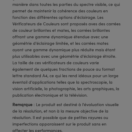
®
s Optiques Lightpath
iques pour Caméras
manière dans toutes les parties du spectre visible, ce qui
permet de maintenir la cohérence des couleurs en
Rélai ou Coupleurs
ion Labs™
nalogiques
fonction des différentes options d'éclairage. Les
Vérificateurs de Couleurs sont proposés aves des carrées
es de Poche ou à Mesure Directe
ireWire
de couleur brillantes et mates, les carrées brillantes
offrant une gamme dynamique étendue avec une
rs
d'Imagerie
géométrie d'éclairage limitée, et les carrées mates
ayant une gamme dynamique plus réduite mais étant
roduits : Microscopie
ics
produits : Caméras
plus utilisables avec une géométrie d'éclairage étroite.
La taille de ces vérificateurs de couleurs varie
également de quelques fractions de pouce au format
lettre standard A4, ce qui les rend idéaux pour un large
n Gratings™
éventail d'applications telles que la spectroscopie, la
vision artificielle, la photographie, les arts graphiques, la
ax
publication électronique et la télévision.
Remqrque
: Le produit est destiné à l'évaluation visuelle
s Optiques de SCHOTT
de la résolution, et non à la mesure objective de la
résolution. Il est possible que de petites rayures ou
imperfections apparaissent sur le produit sans en
affecter les performances.
Innovations