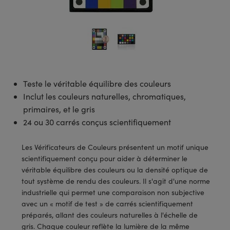
s Optiques
s de Faisceaux Laser
es Optomécaniques
Réfléchissants
ies quantiques
llumination
roduits : Laboratoire et
in de Série: Mires
certifiés: Test et Détection
n Cinématographique et
asler
s Optiques Actifs
bo
n
hie Avancée
s Optiques de SCHOTT
pour Microscopie Laser
produits : Optomécanique
 TECHSPEC® de Microscopie
MR
n de Série: Test et Détection
certifiés : Laboratoire ou
DS Imaging
roduits : Test et Détection
aser
n
s pour Objectifs d’Imagerie
nfrarouges (IR)
 Isolateurs
e Microscopie
 matériaux au laser
in de Série: Laboratoire ou
UCID Vision Labs
n
iques
s Laser
 pour la Microscopie
aphie par cohérence optique
ner
Teste le véritable équilibre des couleurs
®
xelink
roduits : Laboratoire et
Inclut les couleurs naturelles, chromatiques,
aser
ser
de Microscope
n
primaires, et le gris
AI
ltrarapides
Optiques Laser
 Microscopie
24 ou 30 carrés conçus scientifiquement
3D
s Optiques Traités par
d'Imagerie Modulaires Zoom
ng Development Systems
Les Vérificateurs de Couleurs présentent un motif unique
ion Ionique
ameras
scientifiquement conçu pour aider à déterminer le
 la Microscopie
hoto-Optical
véritable équilibre des couleurs ou la densité optique de
ptiques Diffractifs (DOE)
méras
tout système de rendu des couleurs. Il s'agit d'une norme
ou Micromètres
industrielle qui permet une comparaison non subjective
produits: Optiques
 Cameras
avec un « motif de test » de carrés scientifiquement
s de Microscopie
préparés, allant des couleurs naturelles à l'échelle de
es et Composants
gris. Chaque couleur reflète la lumière de la même