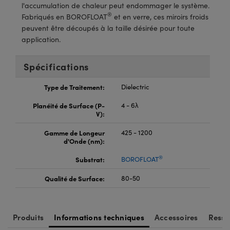
®
s Optiques Lightpath
l'accumulation de chaleur peut endommager le système.
iques pour Caméras
®
Fabriqués en BOROFLOAT
et en verre, ces miroirs froids
Rélai ou Coupleurs
ion Labs™
peuvent être découpés à la taille désirée pour toute
nalogiques
application.
es de Poche ou à Mesure Directe
ireWire
Spécifications
rs
d'Imagerie
Type de Traitement:
Dielectric
roduits : Microscopie
ics
produits : Caméras
Planéité de Surface (P-
4 - 6λ
V):
Gamme de Longeur
425 - 1200
n Gratings™
d'Onde (nm):
®
Substrat:
BOROFLOAT
ax
Qualité de Surface:
80-50
s Optiques de SCHOTT
Produits
Informations techniques
Accessoires
Resso
Innovations