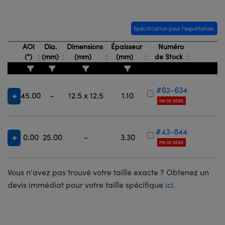
Spécification pour l'exportation.
AOI
Dia.
Dimensions
Épaisseur
Numéro
(°)
(mm)
(mm)
(mm)
de Stock
#62-634
45.00
-
12.5 x 12.5
1.10
FIN DE SÉRIE
#43-844
0.00
25.00
-
3.30
FIN DE SÉRIE
Vous n'avez pas trouvé votre taille exacte ? Obtenez un
devis immédiat pour votre taille spécifique
ici
.