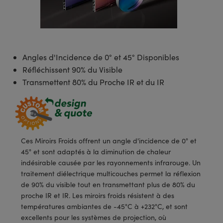
s Optiques
s de Faisceaux Laser
es Optomécaniques
Réfléchissants
ies quantiques
llumination
roduits : Laboratoire et
in de Série: Mires
certifiés: Test et Détection
n Cinématographique et
asler
s Optiques Actifs
bo
n
hie Avancée
s Optiques de SCHOTT
pour Microscopie Laser
produits : Optomécanique
 TECHSPEC® de Microscopie
MR
n de Série: Test et Détection
certifiés : Laboratoire ou
DS Imaging
roduits : Test et Détection
aser
n
s pour Objectifs d’Imagerie
nfrarouges (IR)
 Isolateurs
e Microscopie
 matériaux au laser
in de Série: Laboratoire ou
Angles d'Incidence de 0° et 45° Disponibles
UCID Vision Labs
n
Réfléchissent 90% du Visible
iques
s Laser
 pour la Microscopie
aphie par cohérence optique
ner
Transmettent 80% du Proche IR et du IR
®
xelink
roduits : Laboratoire et
aser
ser
de Microscope
n
AI
ltrarapides
Optiques Laser
 Microscopie
3D
s Optiques Traités par
d'Imagerie Modulaires Zoom
ng Development Systems
Ces Miroirs Froids offrent un angle d'incidence de 0° et
ion Ionique
ameras
45° et sont adaptés à la diminution de chaleur
 la Microscopie
hoto-Optical
indésirable causée par les rayonnements infrarouge. Un
ptiques Diffractifs (DOE)
méras
traitement diélectrique multicouches permet la réflexion
ou Micromètres
de 90% du visible tout en transmettant plus de 80% du
produits: Optiques
 Cameras
proche IR et IR. Les miroirs froids résistent à des
s de Microscopie
températures ambiantes de -45°C à +232°C, et sont
es et Composants
excellents pour les systèmes de projection, où