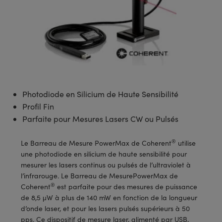
s Optiques
s de Faisceaux Laser
es Optomécaniques
Réfléchissants
ies quantiques
llumination
roduits : Laboratoire et
in de Série: Mires
certifiés: Test et Détection
n Cinématographique et
asler
s Optiques Actifs
bo
n
hie Avancée
s Optiques de SCHOTT
pour Microscopie Laser
produits : Optomécanique
 TECHSPEC® de Microscopie
MR
n de Série: Test et Détection
certifiés : Laboratoire ou
DS Imaging
roduits : Test et Détection
aser
n
s pour Objectifs d’Imagerie
nfrarouges (IR)
 Isolateurs
e Microscopie
 matériaux au laser
in de Série: Laboratoire ou
UCID Vision Labs
n
iques
s Laser
 pour la Microscopie
aphie par cohérence optique
ner
®
xelink
roduits : Laboratoire et
Photodiode en Silicium de Haute Sensibilité
aser
ser
de Microscope
n
Profil Fin
AI
ltrarapides
Optiques Laser
 Microscopie
Parfaite pour Mesures Lasers CW ou Pulsés
3D
s Optiques Traités par
d'Imagerie Modulaires Zoom
ng Development Systems
®
Le Barreau de Mesure PowerMax de Coherent
utilise
ion Ionique
ameras
une photodiode en silicium de haute sensibilité pour
 la Microscopie
hoto-Optical
mesurer les lasers continus ou pulsés de l’ultraviolet à
ptiques Diffractifs (DOE)
méras
l’infrarouge. Le Barreau de MesurePowerMax de
ou Micromètres
®
Coherent
est parfaite pour des mesures de puissance
produits: Optiques
 Cameras
de 8,5 μW à plus de 140 mW en fonction de la longueur
s de Microscopie
d’onde laser, et pour les lasers pulsés supérieurs à 50
es et Composants
pps. Ce dispositif de mesure laser, alimenté par USB,