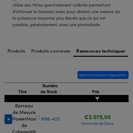
®
s Optiques Lightpath
iques pour Caméras
utilise des filtres spectralement calibrés permettant
d’atténuer le faisceau laser, pour obtenir une mesure de
Rélai ou Coupleurs
ion Labs™
nalogiques
la puissance moyenne plus élevée que ce qui est
possible, généralement, avec une photodiode.
es de Poche ou à Mesure Directe
ireWire
rs
d'Imagerie
Produits
Produits connexes
Ressources techniques
roduits : Microscopie
ics
produits : Caméras
Spécification pour l'exportation.
n Gratings™
Numéro
Titre
de Stock
Prix
ax
Barreau
s Optiques de SCHOTT
de Mesure
€2.075,00
PowerMax
#88-425
Demande de Devis
de
Coherent®
Innovations