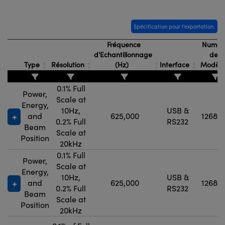
Spécification pour l'exportation.
Fréquence
Numér
d'Echantillonnage
de
Type
Résolution
(Hz)
Interface
Modèl
0.1% Full
Power,
Scale at
Energy,
10Hz,
USB &
and
625,000
12688
0.2% Full
RS232
Beam
Scale at
Position
20kHz
0.1% Full
Power,
Scale at
Energy,
10Hz,
USB &
and
625,000
12688
0.2% Full
RS232
Beam
Scale at
Position
20kHz