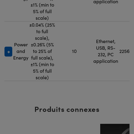
application
±1% (min to
5% of full
scale)
±0.04% (25%
to full
scale),
Ethernet,
Power
±0.26% (5%
USB, RS-
and
to 25% of
10
22562
232, PC
Energy
full scale),
application
±1% (min to
5% of full
scale)
Produits connexes