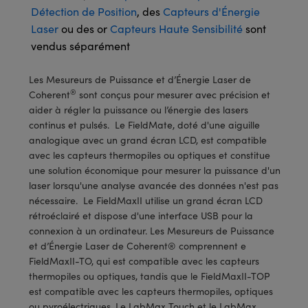
®
s Optiques Lightpath
iques pour Caméras
Détection de Position
, des
Capteurs d'Énergie
Laser
ou des or
Capteurs Haute Sensibilité
sont
Rélai ou Coupleurs
ion Labs™
nalogiques
vendus séparément
es de Poche ou à Mesure Directe
ireWire
Les Mesureurs de Puissance et d’Énergie Laser de
®
Coherent
sont conçus pour mesurer avec précision et
rs
d'Imagerie
aider à régler la puissance ou l’énergie des lasers
continus et pulsés. Le FieldMate, doté d'une aiguille
roduits : Microscopie
ics
produits : Caméras
analogique avec un grand écran LCD, est compatible
avec les capteurs thermopiles ou optiques et constitue
une solution économique pour mesurer la puissance d'un
laser lorsqu'une analyse avancée des données n'est pas
n Gratings™
nécessaire. Le FieldMaxII utilise un grand écran LCD
rétroéclairé et dispose d'une interface USB pour la
ax
connexion à un ordinateur. Les Mesureurs de Puissance
et d’Énergie Laser de Coherent® comprennent e
s Optiques de SCHOTT
FieldMaxII-TO, qui est compatible avec les capteurs
thermopiles ou optiques, tandis que le FieldMaxII-TOP
est compatible avec les capteurs thermopiles, optiques
ou pyroélectriques. Le LabMax Touch et le LabMax
Innovations