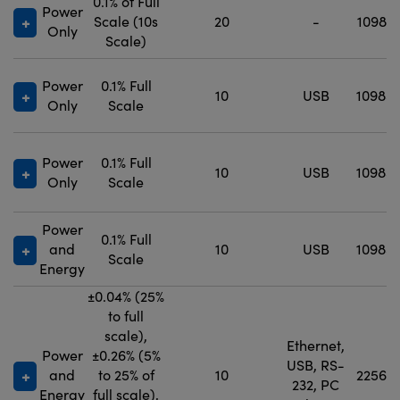
0.1% of Full
Power
Scale (10s
20
-
10982
Only
Scale)
Power
0.1% Full
10
USB
10985
Only
Scale
Power
0.1% Full
10
USB
10985
Only
Scale
Power
0.1% Full
and
10
USB
10985
Scale
Energy
±0.04% (25%
to full
scale),
Ethernet,
Power
±0.26% (5%
USB, RS-
and
to 25% of
10
22562
232, PC
Energy
full scale),