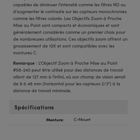
®
s Optiques Lightpath
iques pour Caméras
capables de diminuer l'intensité comme les filtres ND ou
d'augmenter le contraste sur les capteurs monochromes
Rélai ou Coupleurs
ion Labs™
nalogiques
comme les filtres colorés. Les Objectifs Zoom à Proche
Mise au Point sont compacts et économiques et sont
es de Poche ou à Mesure Directe
ireWire
généralement considérés comme un premier choix pour
de nombreuses utilisations. Ces objectifs zoom offrent un
rs
d'Imagerie
grossissement de 10X et sont compatibles avec les
montures C.
roduits : Microscopie
ics
produits : Caméras
Remarque
: L'Objectif Zoom à Proche Mise au Point
#58-240 peut être utilisé pour des distances de travail
allant de 127 mm à l'infini, où son champ de vision serait
de 8 à 48 mm (horizontal pour les capteurs 2/3") à la
n Gratings™
distance de travail minimale.
ax
Spécifications
s Optiques de SCHOTT
Monture:
C-Mount
Innovations