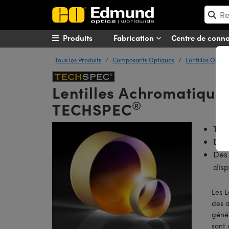
Produits
Fabrication
Centre de conn
Tous les Produits
Composants Optiques
Lentilles Optiq
Lentilles Achromatiques
®
TECHSPEC
Trai
Dia
De
disp
Les L
des a
génér
sont 