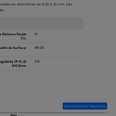
posées en diam?etres de 6,25 à 25 mm. Des
es.
e Distance Focale
±1
(%):
alité de Surface:
40-20
regularity (P-V) @
λ/4
632.8nm:
Spécification pour l'exportation.
Prix