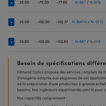
25.00
-75.00
-77.65
N-BK7
/
N-SF5
25.00
-100.00
-102.37
N-BAF10
/
N-SF10
25.00
-150.00
-152.63
N-BK7
/
N-SF5
Besoin de spécifications différ
Edmund Optics propose des services complets de fa
d'imagerie adaptés aux exigences de vos applicatio
de la préparation d'une production à grande échell
besoins. Nos ingénieurs expérimentés sont là pour vo
Nos capacités comprennent :