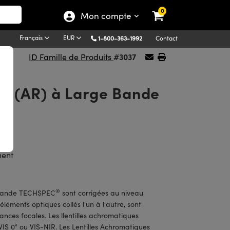
0
Mon compte
Français
EUR
1-800-363-1992
Contact
#3037
ID Famille de Produits
ts (AR) à Large Bande
ment
®
e Bande TECHSPEC
sont corrigées au niveau
léments optiques collés l'un à l'autre, sont
nces focales. Les llentilles achromatiques
VIS 0° ou VIS-NIR. Les Lentilles Achromatiques