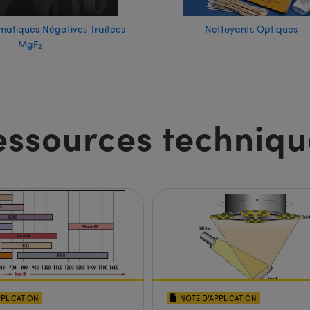
omatiques Négatives Traitées
Nettoyants Optiques
MgF
2
essources techniqu
PPLICATION
NOTE D’APPLICATION