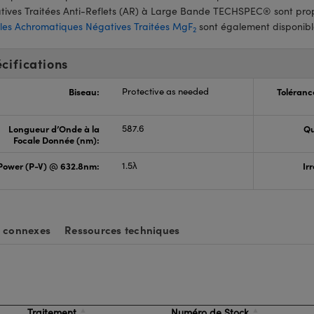
tives Traitées Anti-Reflets (AR) à Large Bande TECHSPEC® sont pro
lles Achromatiques Négatives Traitées MgF
sont également disponibl
2
cifications
Biseau:
Protective as needed
Toléranc
Longueur d’Onde à la
587.6
Qu
Focale Donnée (nm):
Power (P-V) @ 632.8nm:
1.5λ
Ir
s connexes
Ressources techniques
Traitement
Numéro de Stock