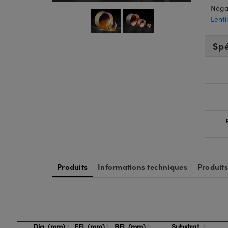
Néga
Lenti
Spé
Produits
Informations techniques
Produit
Dia. (mm)
EFL (mm)
BFL (mm)
Substrat