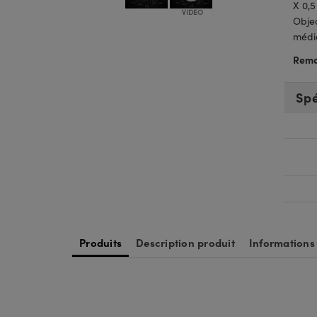
X 0,5
Obje
médic
Rema
Spé
Produits
Description produit
Informations