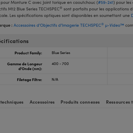
 pour Monture C avec Joint torique en caoutchouc (
#59-241
) pour les
®
ctifs M12 Blue Series TECHSPEC
sont parfaits pour les applications d
ale. Les spécifications optiques sont disponibles en soumettant une
®
rque :
Accessoires d’Objectifs d’Imagerie TECHSPEC
μ-Video™
comp
cifications
Product Family:
Blue Series
Gamme de Longeur
400 - 700
d'Onde (nm):
Filetage Filtre:
N/A
 techniques
Accessoires
Produits connexes
Ressources 