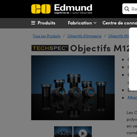
Produits
Fabrication
Centre de conn
Tous les Produits
Objectifs d'Imagerie
Objectifs M12 (O
Objectifs M12 
Obje
Capt
Obje
cour
Dis
Mod
Les 
poly
en ve
camé