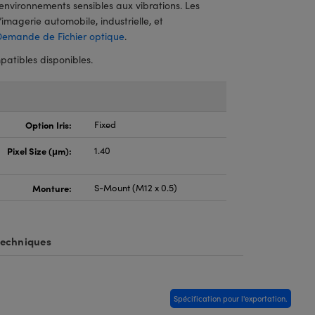
 environnements sensibles aux vibrations. Les
’imagerie automobile, industrielle, et
Demande de Fichier optique
.
atibles disponibles.
Option Iris:
Fixed
Pixel Size (μm):
1.40
Monture:
S-Mount (M12 x 0.5)
techniques
Spécification pour l'exportation.