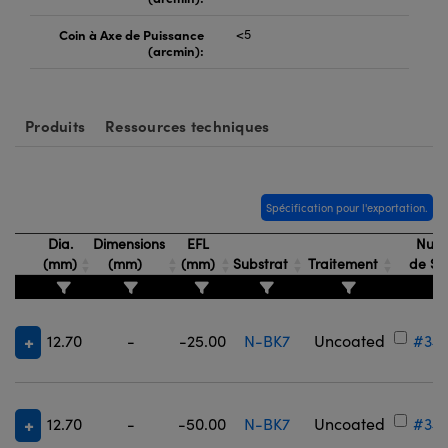
Coin à Axe de Puissance
<5
(arcmin):
Produits
Ressources techniques
Spécification pour l'exportation.
Dia.
Dimensions
EFL
Num
(mm)
(mm)
(mm)
Substrat
Traitement
de St
12.70
-
-25.00
N-BK7
Uncoated
#34-
12.70
-
-50.00
N-BK7
Uncoated
#34-