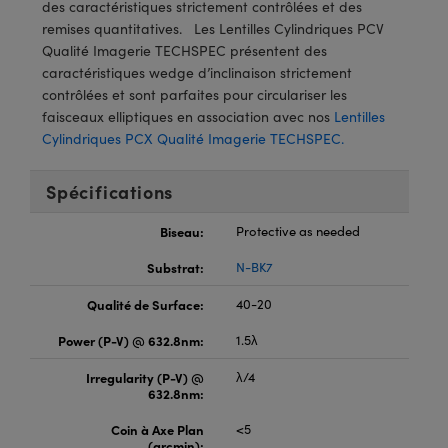
®
s Optiques Lightpath
des caractéristiques strictement contrôlées et des
iques pour Caméras
remises quantitatives. Les Lentilles Cylindriques PCV
Rélai ou Coupleurs
ion Labs™
Qualité Imagerie TECHSPEC présentent des
nalogiques
caractéristiques wedge d’inclinaison strictement
es de Poche ou à Mesure Directe
contrôlées et sont parfaites pour circulariser les
ireWire
faisceaux elliptiques en association avec nos
Lentilles
rs
Cylindriques PCX Qualité Imagerie TECHSPEC.
d'Imagerie
roduits : Microscopie
ics
produits : Caméras
Spécifications
Biseau:
Protective as needed
Substrat:
N-BK7
n Gratings™
Qualité de Surface:
40-20
ax
Power (P-V) @ 632.8nm:
1.5λ
s Optiques de SCHOTT
Irregularity (P-V) @
λ/4
632.8nm:
Coin à Axe Plan
<5
(arcmin):
Innovations