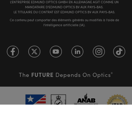
L'ENTREPRISE EDMUND OPTICS GMBH EN ALLEMAGNE AGIT COMME UN
MANDATAIRE D'EDMUND OPTICS BV AUX PAYS-BAS.
LE TITULAIRE DU CONTRAT EST EDMUND OPTICS BV AUX PAYS-BAS.
Ce contenu peut comporter des éléments générés ou modifiés à l'aide de
l'intelligence artificielle (IA).
FUTURE
The
Depends On Optics
®