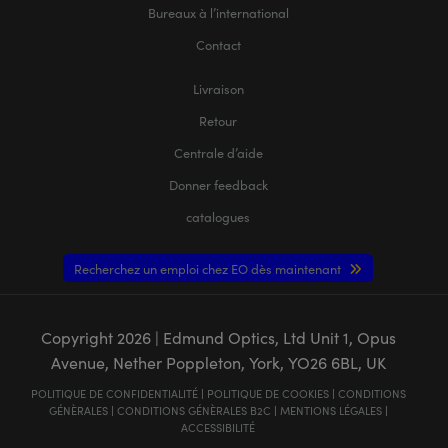
Bureaux à l’international
Contact
Livraison
Retour
Centrale d’aide
Donner feedback
catalogues
Recherchez un emploi chez EO dès maintenant
Copyright
2026
| Edmund Optics, Ltd Unit 1, Opus
Avenue, Nether Poppleton, York, YO26 6BL, UK
POLITIQUE DE CONFIDENTIALITÉ
|
POLITIQUE DE COOKIES
|
CONDITIONS
GÉNÈRALES
|
CONDITIONS GÉNÈRALES B2C
|
MENTIONS LÉGALES
|
ACCESSIBILITÉ