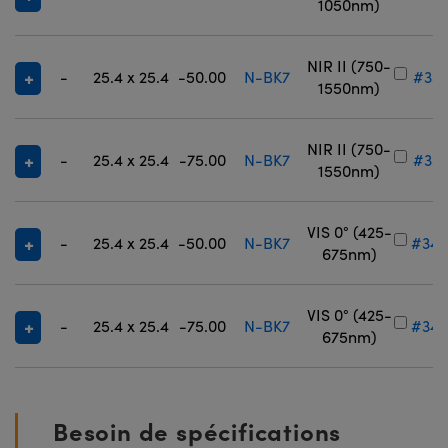
1050nm)
NIR II (750-
-
25.4 x 25.4
-50.00
N-BK7
#35-
1550nm)
NIR II (750-
-
25.4 x 25.4
-75.00
N-BK7
#35-
1550nm)
VIS 0° (425-
-
25.4 x 25.4
-50.00
N-BK7
#34-
675nm)
VIS 0° (425-
-
25.4 x 25.4
-75.00
N-BK7
#34-
675nm)
Besoin de spécifications