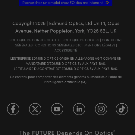
Recherchez un emploi chez EO dès maintenant
Copyright
2026
| Edmund Optics, Ltd Unit 1, Opus
Avenue, Nether Poppleton, York, YO26 6BL, UK
POLITIQUE DE CONFIDENTIALITÉ
|
POLITIQUE DE COOKIES
|
CONDITIONS
GÉNÈRALES
|
CONDITIONS GÉNÈRALES B2C
|
MENTIONS LÉGALES
|
ACCESSIBILITÉ
L'ENTREPRISE EDMUND OPTICS GMBH EN ALLEMAGNE AGIT COMME UN
MANDATAIRE D'EDMUND OPTICS BV AUX PAYS-BAS.
LE TITULAIRE DU CONTRAT EST EDMUND OPTICS BV AUX PAYS-BAS.
Ce contenu peut comporter des éléments générés ou modifiés à l'aide de
l'intelligence artificielle (IA).
FUTURE
The
Depends On Optics
®