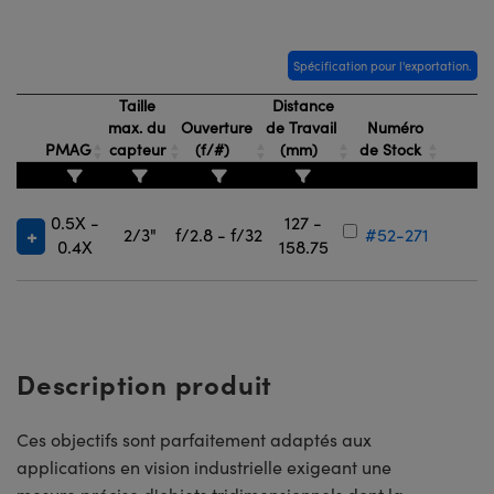
Spécification pour l'exportation.
Taille
Distance
max. du
Ouverture
de Travail
Numéro
PMAG
capteur
(f/#)
(mm)
de Stock
0.5X -
127 -
2/3"
f/2.8 - f/32
#52-271
0.4X
158.75
Description produit
Ces objectifs sont parfaitement adaptés aux
applications en vision industrielle exigeant une