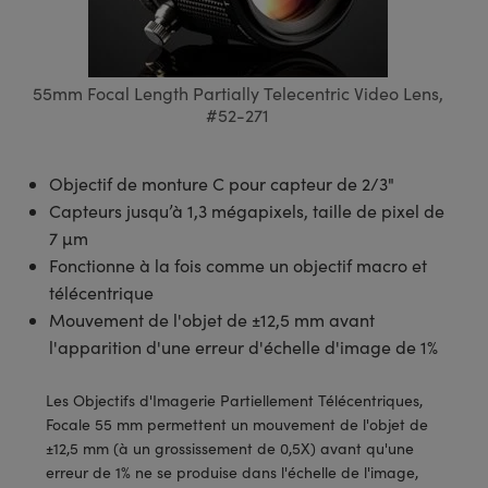
s Optiques
s de Faisceaux Laser
es Optomécaniques
Réfléchissants
ies quantiques
llumination
roduits : Laboratoire et
in de Série: Mires
certifiés: Test et Détection
n Cinématographique et
asler
s Optiques Actifs
bo
n
hie Avancée
s Optiques de SCHOTT
pour Microscopie Laser
produits : Optomécanique
 TECHSPEC® de Microscopie
MR
n de Série: Test et Détection
certifiés : Laboratoire ou
DS Imaging
roduits : Test et Détection
aser
n
55mm Focal Length Partially Telecentric Video Lens,
s pour Objectifs d’Imagerie
nfrarouges (IR)
 Isolateurs
e Microscopie
 matériaux au laser
in de Série: Laboratoire ou
#52-271
UCID Vision Labs
n
iques
s Laser
 pour la Microscopie
aphie par cohérence optique
ner
Objectif de monture C pour capteur de 2/3"
®
xelink
roduits : Laboratoire et
aser
ser
de Microscope
Capteurs jusqu’à 1,3 mégapixels, taille de pixel de
n
AI
7 µm
ltrarapides
Optiques Laser
 Microscopie
Fonctionne à la fois comme un objectif macro et
3D
télécentrique
s Optiques Traités par
d'Imagerie Modulaires Zoom
ng Development Systems
Mouvement de l'objet de ±12,5 mm avant
ion Ionique
ameras
l'apparition d'une erreur d'échelle d'image de 1%
 la Microscopie
hoto-Optical
ptiques Diffractifs (DOE)
méras
ou Micromètres
Les Objectifs d'Imagerie Partiellement Télécentriques,
Focale 55 mm permettent un mouvement de l'objet de
produits: Optiques
 Cameras
s de Microscopie
±12,5 mm (à un grossissement de 0,5X) avant qu'une
erreur de 1% ne se produise dans l'échelle de l'image,
es et Composants