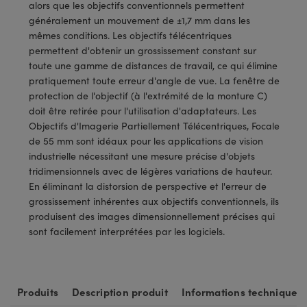
®
s Optiques Lightpath
alors que les objectifs conventionnels permettent
iques pour Caméras
généralement un mouvement de ±1,7 mm dans les
Rélai ou Coupleurs
ion Labs™
mêmes conditions. Les objectifs télécentriques
nalogiques
permettent d'obtenir un grossissement constant sur
es de Poche ou à Mesure Directe
toute une gamme de distances de travail, ce qui élimine
ireWire
pratiquement toute erreur d'angle de vue. La fenêtre de
rs
protection de l'objectif (à l'extrémité de la monture C)
d'Imagerie
doit être retirée pour l'utilisation d'adaptateurs. Les
roduits : Microscopie
ics
Objectifs d'Imagerie Partiellement Télécentriques, Focale
produits : Caméras
de 55 mm sont idéaux pour les applications de vision
industrielle nécessitant une mesure précise d'objets
tridimensionnels avec de légères variations de hauteur.
n Gratings™
En éliminant la distorsion de perspective et l'erreur de
grossissement inhérentes aux objectifs conventionnels, ils
ax
produisent des images dimensionnellement précises qui
sont facilement interprétées par les logiciels.
s Optiques de SCHOTT
Produits
Description produit
Informations techniques
Innovations