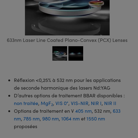
ux Laser
iques
ifs d’Imagerie
tifs
s
oratoire et Production
ires
t et Détection
de SCHOTT
pie Laser
ptomécanique
e Microscopie
t et Détection
st et Détection
aboratoire ou Production
R)
e
abs
u laser
Laboratoire ou Production
633nm Laser Line Coated Plano-Convex (PCX) Lenses
oscopie
oratoire et Production
érence optique (OCT)
e
er
Réflexion <0,25% à 532 nm pour les applications
ités par Pulvérisation Ionique
odulaires Zoom
nt Systems
de seconde harmonique des lasers Nd:YAG
D’autres options de traitement BBAR disponibles :
actifs (DOE)
pie
non traitée
,
MgF
,
VIS 0°
,
VIS-NIR
,
NIR I
,
NIR II
2
Options de traitement en V
405 nm
, 532 nm,
633
iques
es
nm
,
785 nm
,
980 nm
,
1064 nm
et
1550 nm
proposées
opie
ants Optomécaniques pour Caméras