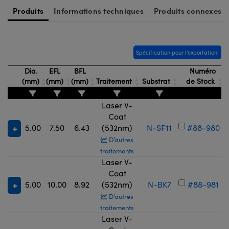
Produits
Informations techniques
Produits connexes
Spécification pour l'exportation.
Dia.
EFL
BFL
Numéro
(mm)
(mm)
(mm)
Traitement
Substrat
de Stock
Laser V-
Coat
5.00
7.50
6.43
(532nm)
N-SF11
#88-980
D’autres
traitements
Laser V-
Coat
5.00
10.00
8.92
(532nm)
N-BK7
#88-981
D’autres
traitements
Laser V-