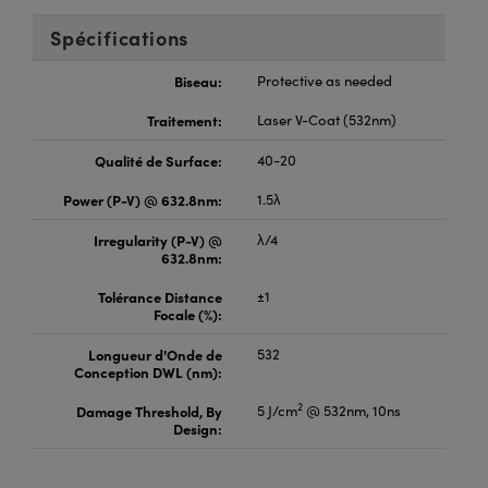
Spécifications
Biseau:
Protective as needed
Traitement:
Laser V-Coat (532nm)
Qualité de Surface:
40-20
Power (P-V) @ 632.8nm:
1.5λ
Irregularity (P-V) @
λ/4
632.8nm:
Tolérance Distance
±1
Focale (%):
Longueur d'Onde de
532
Conception DWL (nm):
2
Damage Threshold, By
5 J/cm
@ 532nm, 10ns
Design: