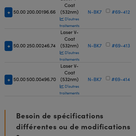
Coat
50.00
200.00
196.66
(532nm)
N-BK7
#69-412
D’autres
traitements
Laser V-
Coat
50.00
250.00
246.74
(532nm)
N-BK7
#69-413
D’autres
traitements
Laser V-
Coat
50.00
500.00
496.70
(532nm)
N-BK7
#69-414
D’autres
traitements
Besoin de spécifications
différentes ou de modifications