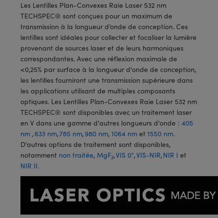
®
ightpath
Les Lentilles Plan-Convexes Raie Laser 532 nm
TECHSPEC® sont conçues pour un maximum de
leurs
transmission à la longueur d’onde de conception. Ces
lentilles sont idéales pour collecter et focaliser la lumière
u à Mesure Directe
provenant de sources laser et de leurs harmoniques
correspondantes. Avec une réflexion maximale de
améras
<0,25% par surface à la longueur d'onde de conception,
les lentilles fourniront une transmission supérieure dans
croscopie
les applications utilisant de multiples composants
optiques. Les Lentilles Plan-Convexes Raie Laser 532 nm
TECHSPEC® sont disponibles avec un traitement laser
en V dans une gamme d'autres longueurs d'onde :
405
nm
,
633 nm
,
785 nm
,
980 nm
,
1064 nm
et
1550 nm
.
D'autres options de traitement sont disponibles,
notamment
non traitée
,
MgF
,
VIS 0°
,
VIS-NIR
,
NIR I
et
2
NIR II
.
de SCHOTT